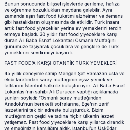
Bunun sonucunda bilişsel işlevlerde gerileme, hafıza
ve öğrenme bozuklukları meydana gelebilir. Aynı
zamanda aşırı fast food tüketimi alzheimer ve demans
gibi hastalıkların oluşmasında da etkilidir. Türk insanı
artık fast food yiyecekler yerine ev yemeklerini tercih
etmeye başladı. 30 yıldır fast food yiyeceklere karşı
duran Ali Baba Esnaf Lokantası Osmanlı Mutfağını
günümüze taşıyarak çocuklara ve gençlere de Türk
yemeklerini sevdirmeyi başardı.
FAST FOOD’A KARŞI OTANTİK TÜRK YEMEKLERİ
45 yıllık deneyime sahip Mengen Şef Ramazan usta ve
ekibi tarafından saray mutfağının eşsiz yemek ve
tatlılarını İstanbul halkı ile buluşturuyor. Ali Baba Esnaf
Lokantası’nın sahibi Ali Durucan yaptığı açıklamada
şunları söyledi: “Osmanlı saray mutfağından
Anadolu’nun bereketli sofralarına, Ege’nin zarif
lezzetlerini tek bir adreste buluşturduk. Bizim
mutfağımızın çeşidi ve tadına hiçbir ülkenin lezzeti
yetişemez. Fast food yiyeceklere karşı yıllarca direndik
ve emeğimizin karşılığını aldık. İstanbul’un Üsküdar