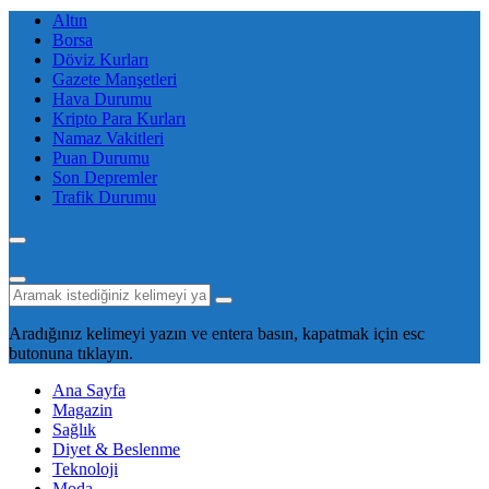
Altın
Borsa
Döviz Kurları
Gazete Manşetleri
Hava Durumu
Kripto Para Kurları
Namaz Vakitleri
Puan Durumu
Son Depremler
Trafik Durumu
Aradığınız kelimeyi yazın ve entera basın, kapatmak için esc
butonuna tıklayın.
Ana Sayfa
Magazin
Sağlık
Diyet & Beslenme
Teknoloji
Moda