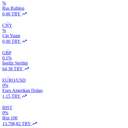
%
Rus Rublesi
0,00 TRY
CNY
%
Çin Yuanı
0,00 TRY
GBP
0.1%
İngiliz Sterlini
64,38 TRY
EURO/USD
0%
Euro Amerikan Doları
1,15 TRY
BIST
0%
Bist 100
13.798,82 TRY