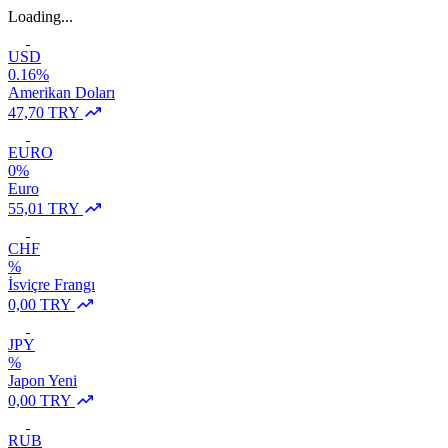
Loading...
USD
0.16%
Amerikan Doları
47,70 TRY
EURO
0%
Euro
55,01 TRY
CHF
%
İsviçre Frangı
0,00 TRY
JPY
%
Japon Yeni
0,00 TRY
RUB