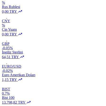
%
Rus Rublesi
0,00 TRY
CNY
%
Çin Yuanı
0,00 TRY
GBP
-0.05%
İngiliz Sterlini
64,51 TRY
EURO/USD
-0.02%
Euro Amerikan Doları
1,15 TRY
BIST
0.7%
Bist 100
13.798,82 TRY