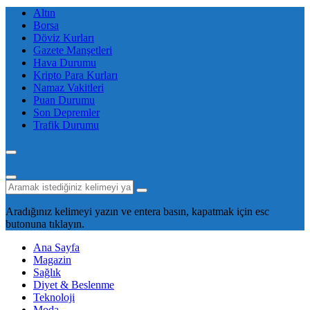
Altın
Borsa
Döviz Kurları
Gazete Manşetleri
Hava Durumu
Kripto Para Kurları
Namaz Vakitleri
Puan Durumu
Son Depremler
Trafik Durumu
Aradığınız kelimeyi yazın ve entera basın, kapatmak için esc
butonuna tıklayın.
Ana Sayfa
Magazin
Sağlık
Diyet & Beslenme
Teknoloji
Moda