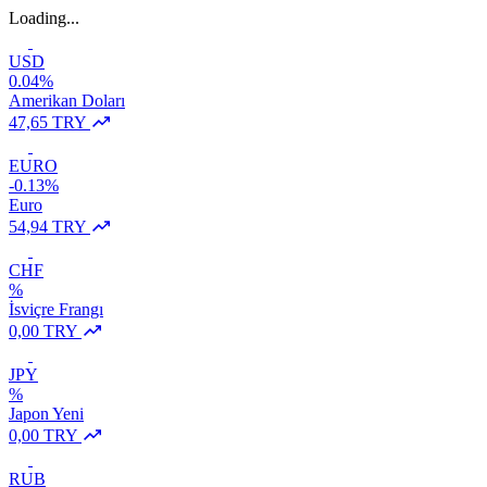
Loading...
USD
0.04%
Amerikan Doları
47,65 TRY
EURO
-0.13%
Euro
54,94 TRY
CHF
%
İsviçre Frangı
0,00 TRY
JPY
%
Japon Yeni
0,00 TRY
RUB