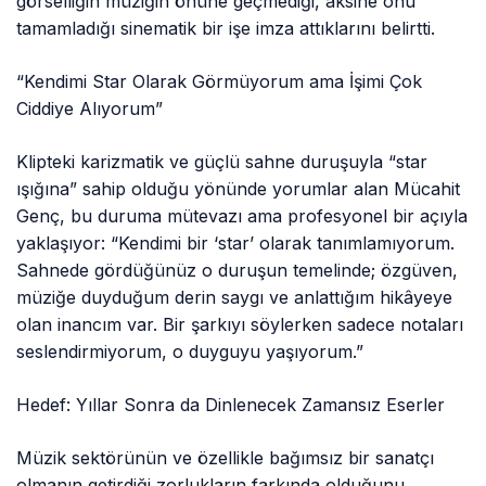
görselliğin müziğin önüne geçmediği, aksine onu
tamamladığı sinematik bir işe imza attıklarını belirtti.
“Kendimi Star Olarak Görmüyorum ama İşimi Çok
Ciddiye Alıyorum”
Klipteki karizmatik ve güçlü sahne duruşuyla “star
ışığına” sahip olduğu yönünde yorumlar alan Mücahit
Genç, bu duruma mütevazı ama profesyonel bir açıyla
yaklaşıyor: “Kendimi bir ‘star’ olarak tanımlamıyorum.
Sahnede gördüğünüz o duruşun temelinde; özgüven,
müziğe duyduğum derin saygı ve anlattığım hikâyeye
olan inancım var. Bir şarkıyı söylerken sadece notaları
seslendirmiyorum, o duyguyu yaşıyorum.”
Hedef: Yıllar Sonra da Dinlenecek Zamansız Eserler
Müzik sektörünün ve özellikle bağımsız bir sanatçı
olmanın getirdiği zorlukların farkında olduğunu