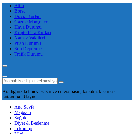
Altın
Borsa
Döviz Kurları
Gazete Manşetleri
Hava Durumu
Kripto Para Kurları
Namaz Vakitleri
Puan Durumu
Son Depremler
Trafik Durumu
Aradığınız kelimeyi yazın ve entera basın, kapatmak için esc
butonuna tıklayın.
Ana Sayfa
Magazin
Sağlık
Diyet & Beslenme
Teknoloji
Moda