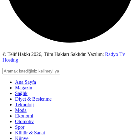
© Telif Hakkı 2026,
Tüm Hakları Saklıdır. Yazılım:
Radyo Tv
Hosting
Ana Sayfa
Magazin
Sağlık
Diyet & Beslenme
Teknoloji
Moda
Ekonomi
Otomotiv
Spor
Kültür & Sanat
Künye