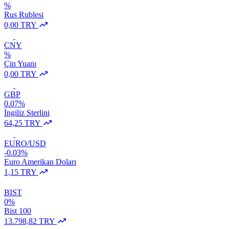
%
Rus Rublesi
0,00 TRY
CNY
%
Çin Yuanı
0,00 TRY
GBP
0.07%
İngiliz Sterlini
64,25 TRY
EURO/USD
-0.03%
Euro Amerikan Doları
1,15 TRY
BIST
0%
Bist 100
13.798,82 TRY