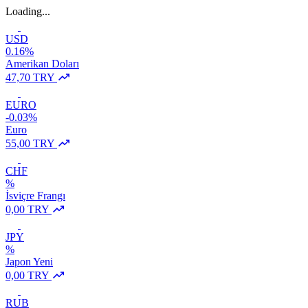
Loading...
USD
0.16%
Amerikan Doları
47,70 TRY
EURO
-0.03%
Euro
55,00 TRY
CHF
%
İsviçre Frangı
0,00 TRY
JPY
%
Japon Yeni
0,00 TRY
RUB