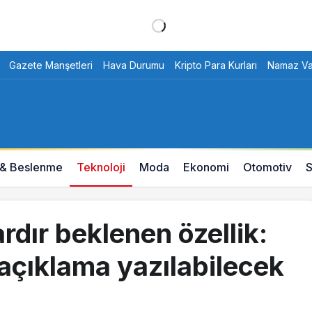
Gazete Manşetleri
Hava Durumu
Kripto Para Kurları
Namaz Vak
 & Beslenme
Teknoloji
Moda
Ekonomi
Otomotiv
S
rdır beklenen özellik:
 açıklama yazılabilecek