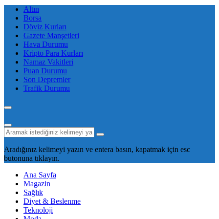
Altın
Borsa
Döviz Kurları
Gazete Manşetleri
Hava Durumu
Kripto Para Kurları
Namaz Vakitleri
Puan Durumu
Son Depremler
Trafik Durumu
Aradığınız kelimeyi yazın ve entera basın, kapatmak için esc
butonuna tıklayın.
Ana Sayfa
Magazin
Sağlık
Diyet & Beslenme
Teknoloji
Moda