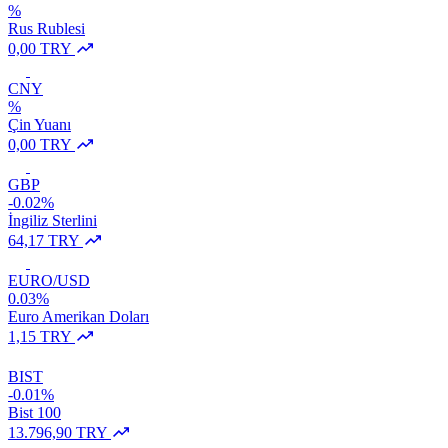
%
Rus Rublesi
0,00 TRY
CNY
%
Çin Yuanı
0,00 TRY
GBP
-0.02%
İngiliz Sterlini
64,17 TRY
EURO/USD
0.03%
Euro Amerikan Doları
1,15 TRY
BIST
-0.01%
Bist 100
13.796,90 TRY