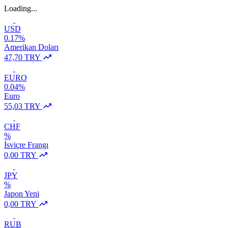
Loading...
USD
0.17%
Amerikan Doları
47,70 TRY
EURO
0.04%
Euro
55,03 TRY
CHF
%
İsviçre Frangı
0,00 TRY
JPY
%
Japon Yeni
0,00 TRY
RUB