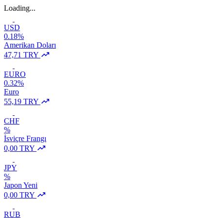
Loading...
USD
0.18%
Amerikan Doları
47,71 TRY
EURO
0.32%
Euro
55,19 TRY
CHF
%
İsviçre Frangı
0,00 TRY
JPY
%
Japon Yeni
0,00 TRY
RUB