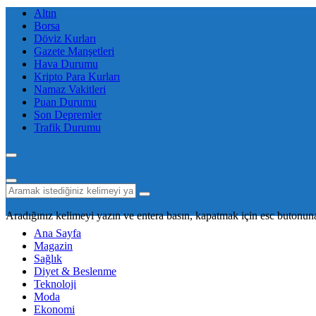
Altın
Borsa
Döviz Kurları
Gazete Manşetleri
Hava Durumu
Kripto Para Kurları
Namaz Vakitleri
Puan Durumu
Son Depremler
Trafik Durumu
Aradığınız kelimeyi yazın ve entera basın, kapatmak için esc butonuna
Ana Sayfa
Magazin
Sağlık
Diyet & Beslenme
Teknoloji
Moda
Ekonomi