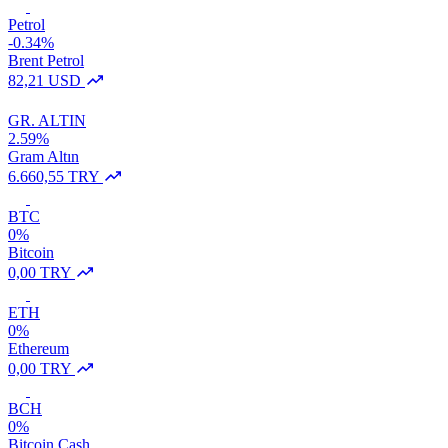
Petrol
-0.34%
Brent Petrol
82,21 USD
GR. ALTIN
2.59%
Gram Altın
6.660,55 TRY
BTC
0%
Bitcoin
0,00 TRY
ETH
0%
Ethereum
0,00 TRY
BCH
0%
Bitcoin Cash