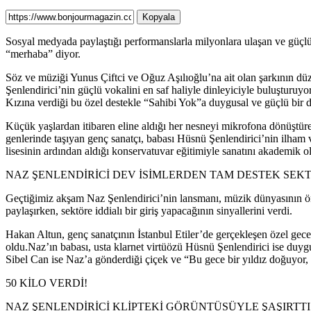
Kopyala
Sosyal medyada paylaştığı performanslarla milyonlara ulaşan ve güçlü 
“merhaba” diyor.
Söz ve müziği Yunus Çiftci ve Oğuz Aşılıoğlu’na ait olan şarkının dü
Şenlendirici’nin güçlü vokalini en saf haliyle dinleyiciyle buluşturuyor
Kızına verdiği bu özel destekle “Sahibi Yok”a duygusal ve güçlü bir d
Küçük yaşlardan itibaren eline aldığı her nesneyi mikrofona dönüştüre
genlerinde taşıyan genç sanatçı, babası Hüsnü Şenlendirici’nin ilham 
lisesinin ardından aldığı konservatuvar eğitimiyle sanatını akademik ol
NAZ ŞENLENDİRİCİ DEV İSİMLERDEN TAM DESTEK SEK
Geçtiğimiz akşam Naz Şenlendirici’nin lansmanı, müzik dünyasının önem
paylaşırken, sektöre iddialı bir giriş yapacağının sinyallerini verdi.
Hakan Altun, genç sanatçının İstanbul Etiler’de gerçekleşen özel gece
oldu.Naz’ın babası, usta klarnet virtüözü Hüsnü Şenlendirici ise duy
Sibel Can ise Naz’a gönderdiği çiçek ve “Bu gece bir yıldız doğuyor, 
50 KİLO VERDİ!
NAZ ŞENLENDİRİCİ KLİPTEKİ GÖRÜNTÜSÜYLE ŞAŞIRTTI