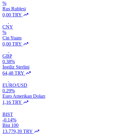
%
Rus Rublesi
0,00 TRY
CNY
%
Çin Yuanı
0,00 TRY
GBP
0.38%
İngiliz Sterlini
64,48 TRY
EURO/USD
0.29%
Euro Amerikan Doları
1,16 TRY
BIST
-0.14%
Bist 100
13.779,39 TRY