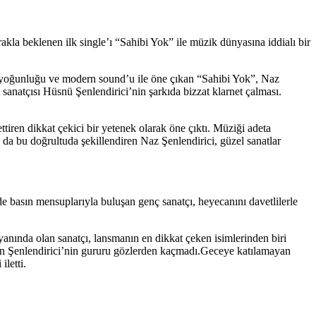
kla beklenen ilk single’ı “Sahibi Yok” ile müzik dünyasına iddialı bir
al yoğunluğu ve modern sound’u ile öne çıkan “Sahibi Yok”, Naz
t sanatçısı Hüsnü Şenlendirici’nin şarkıda bizzat klarnet çalması.
iren dikkat çekici bir yetenek olarak öne çıktı. Müziği adeta
da bu doğrultuda şekillendiren Naz Şenlendirici, güzel sanatlar
de basın mensuplarıyla buluşan genç sanatçı, heyecanını davetlilerle
yanında olan sanatçı, lansmanın en dikkat çeken isimlerinden biri
ayan Şenlendirici’nin gururu gözlerden kaçmadı.Geceye katılamayan
letti.