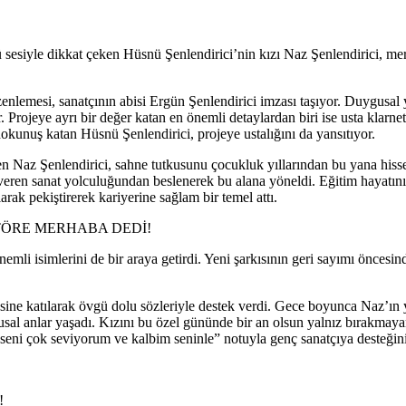
sesiyle dikkat çeken Hüsnü Şenlendirici’nin kızı Naz Şenlendirici, mera
zenlemesi, sanatçının abisi Ergün Şenlendirici imzası taşıyor. Duygus
. Projeye ayrı bir değer katan en önemli detaylardan biri ise usta klarne
okunuş katan Hüsnü Şenlendirici, projeye ustalığını da yansıtıyor.
n Naz Şenlendirici, sahne tutkusunu çocukluk yıllarından bu yana hissett
veren sanat yolculuğundan beslenerek bu alana yöneldi. Eğitim hayatını 
arak pekiştirerek kariyerine sağlam bir temel attı.
TÖRE MERHABA DEDİ!
li isimlerini de bir araya getirdi. Yeni şarkısının geri sayımı öncesin
sine katılarak övgü dolu sözleriyle destek verdi. Gece boyunca Naz’ın 
gusal anlar yaşadı. Kızını bu özel gününde bir an olsun yalnız bırakm
seni çok seviyorum ve kalbim seninle” notuyla genç sanatçıya desteğini i
!