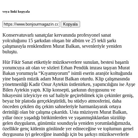
veya linki kopyala
Kopyala
Konservatuvarlı sanatçılar kervanında profesyonel sanat
yolculuğunu 15 şarkıdan oluşan bir albüm ve 25 tekli şarkı
çalışmasıyla renklendiren Murat Balkan, sevenleriyle yeniden
buluştu.
Hür Fikir Sanat etiketiyle müzikseverlere sunulan, bestesi başarılı
yorumcuya ait olan ve sözleri Erhan Pendük imzası taşıyan Murat
Bakan yorumuyla “Kıyamıyorum” isimli eserin aranjör koltuğunda
yine başarılı müzik adam Murat Balkan oturdu. Klip çalışmasında
yönetmenliği Kadir Onur Aytekin üstlenirken, yapımcılığını ise Ayşe
Bilen Aytekin yaptı. Klip konsepti, şarkının duygusunu ve
hikayesini izleyiciye en saf haliyle geçirebilmek için çekimler geniş,
beyaz bir platoda gerçekleştirildi, bu stüdyo atmosferini, daha
önceden çekilen dış çekim sahneleriyle harmanlayarak ortaya
derinliği olan bir çalışma çıkarıldı. Usta müzisyen Murat Balkan,
yıllar önce yaşadığı birikimlerden ve yaşanmışlıklardan süzülüp
gelen duyguların, günümüz sounduyla yeniden yorumladığımızda,
özellikle genç kitlenin gönlünde yer edineceğine ve toplumun genel
duygusuna iyi geleceğine inandığı için bu şarkıyı müzikseverlerle