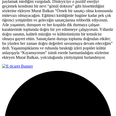
paylamak istediğini vurguladı. Dinleyiciye o pozitif enerjiyi
geçirmek kendisini bir nevi “gönül doktoru” gibi hissettirdiğini
sözlerine ekleyen Murat Balkan “Örnek bir sanatçı olma konusunda
mütevazı olmayacağım. Eğitimci kimliğimle bugüne kadar pek çok
öğrenci yetiştirdim ve geleceğin sanatçılarına rehberlik ediyorum.
Aile yaşantım, duruşum ve her koşulda dik durmaya çalışan
karakterimle toplumda doğru bir yer edinmeye çalışıyorum. Yıllardır
doğru sanatın, kaliteli müziğin ve kültürümüzün bir temsilcisi
olmaya gayret ettim. Sanatçıların duruşu toplumu doğrudan etkiler;
bu yüzden her zaman doğru değerleri savunmaya devam edeceğim”
dedi. Yaşanmışlıklarını ve ruhunda bıraktığı izleri popüler kültür
anlayışıyla “Kıyamıyorum” isimli eserde harmanladığını sözlerine
ekleyen Murat Balkan, yolculuğunda yürüyüşünü hızlandırıyor.