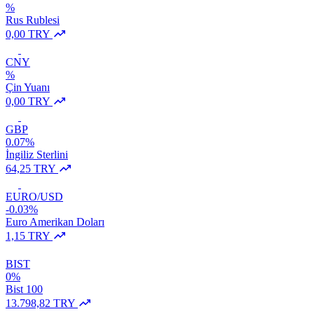
%
Rus Rublesi
0,00 TRY
CNY
%
Çin Yuanı
0,00 TRY
GBP
0.07%
İngiliz Sterlini
64,25 TRY
EURO/USD
-0.03%
Euro Amerikan Doları
1,15 TRY
BIST
0%
Bist 100
13.798,82 TRY