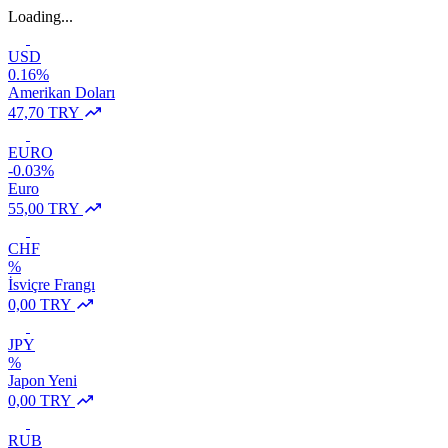
Loading...
USD
0.16%
Amerikan Doları
47,70 TRY
EURO
-0.03%
Euro
55,00 TRY
CHF
%
İsviçre Frangı
0,00 TRY
JPY
%
Japon Yeni
0,00 TRY
RUB