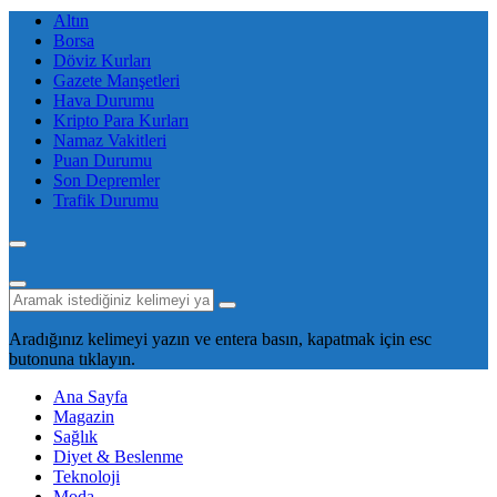
Altın
Borsa
Döviz Kurları
Gazete Manşetleri
Hava Durumu
Kripto Para Kurları
Namaz Vakitleri
Puan Durumu
Son Depremler
Trafik Durumu
Aradığınız kelimeyi yazın ve entera basın, kapatmak için esc
butonuna tıklayın.
Ana Sayfa
Magazin
Sağlık
Diyet & Beslenme
Teknoloji
Moda