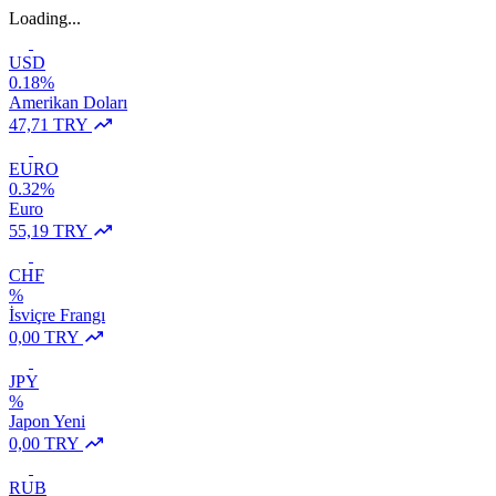
Loading...
USD
0.18%
Amerikan Doları
47,71 TRY
EURO
0.32%
Euro
55,19 TRY
CHF
%
İsviçre Frangı
0,00 TRY
JPY
%
Japon Yeni
0,00 TRY
RUB