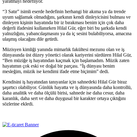
yaratmayı hedefliyor.
“3 Satır” isimli eserde hedefinin herhangi bir akıma ya da trende
uyum sağlamak olmadığını, şarkının kendi dinleyicisini bulması ve
dinleyen kişinin hayatında bir iz bırakması benim için çok daha
değerli ifadesini kullanırken Hilal Gür, eğer biri bu şarkıda kendi
yalnızlığını, yabancılaşmasını ya da iç sesini bulabiliyorsa, amacına
ulaşmış olacağını dile getirdi.
Müzisyen kimliği yanında mimarlık fakültesi mezunu olan ve iş
dünyasında üst düzey yönetici olarak kariyerini sürdüren Hilal Gür,
“Ben müziğe iş hayatından kaçmak için başlamadım. Müzik zaten
hayatımın çok eski ve doğal bir parçası. “İş dünyası benim
mesleğim, müzik ise kendimi ifade etme biçimim” dedi.
Kendisini iş hayatından tanıyanlar için sahnedeki Hilal Gür biraz
şaşırtıcı olabiliyor. Günlük hayatta ve iş dünyasında daha kontrollü,
daha analitik ve daha ölçülü birisi, sahnede ise daha cesur, daha
karanlık, daha sert ve daha duygusal bir karakter ortaya çıktığını
sözlerine ekledi.