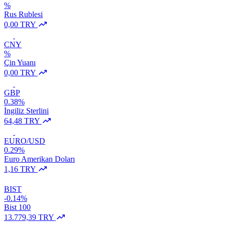
%
Rus Rublesi
0,00 TRY
CNY
%
Çin Yuanı
0,00 TRY
GBP
0.38%
İngiliz Sterlini
64,48 TRY
EURO/USD
0.29%
Euro Amerikan Doları
1,16 TRY
BIST
-0.14%
Bist 100
13.779,39 TRY