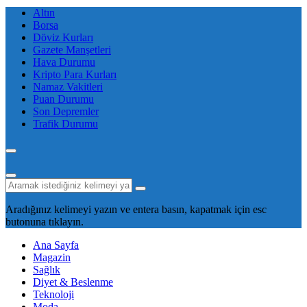
Altın
Borsa
Döviz Kurları
Gazete Manşetleri
Hava Durumu
Kripto Para Kurları
Namaz Vakitleri
Puan Durumu
Son Depremler
Trafik Durumu
Aradığınız kelimeyi yazın ve entera basın, kapatmak için esc
butonuna tıklayın.
Ana Sayfa
Magazin
Sağlık
Diyet & Beslenme
Teknoloji
Moda