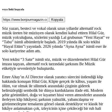
veya linki kopyala
Kopyala
Söz yazarı, besteci ve vokal olarak uzun yıllardır alternatif rock
müzik üreten bir müzisyen olarak kendini kabul ettiren Hilal Gür,
müzik yolculuğuna, sözlerini yazdığı Lal grubunun “Yeni Hayat” ve
“Tabu” isimli albümleriyle başladı. 2019 yılında ilk solo teklisi
“Hayal Ettim”i yayınladı. 2026 yılında “Ayna Ayna” isimli eser ile
solo kariyerine adım attı.
Yeni teklisi “3 Satır” isimli söz, müzik ve düzenlemeleri Hilal Gür
imzası taşıyan, alternatif rock tarzındaki şarkısını Be Müzik
etiketiyle sevenleriyle buluşturdu.
Emre Altay’ın AI Director olarak yaratıcı sürecini üstlendiği klip
hakkında konuşan Hilal Gür, Klipte gerçek ile kâbus, yaşam ile
ölüm, var olmak ile silinmek arasındaki çizginin giderek
belirsizleştiği sembolik bir dünya kurduklarını ifade etti. Modern
şehir görüntüleri, doğa ve kıyamet hissi veren atmosferler arasında
ilerleyen klip hikâyesi; şarkının yalnızlık, yabancılaşma ve
görünmezleşme temalarını görsel olarak destekliyor ve klasik bir
hikâye anlatmaktan çok, izleyicinin içine çekileceği bir ruh hali