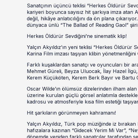
Sanatçının üçüncü teklisi “Herkes Öldürür Sevdiğ
kariyeri boyunca sayısız hit şarkıya imza atan A
değil, hikâye anlatıcılığını da ön plana çıkarıyor
dünyaca ünlü “The Ballad of Reading Gaol” şiir
Herkes Öldürür Sevdiğini’ne sinematik klip!
Yalçın Akyıldız’ın yeni teklisi “Herkes Öldürür Sev
Karina Film imzası taşıyan klibin yönetmenliğini
Farklı kuşaklardan sanatçı ve oyuncuları bir ar
Mehmet Güreli, Beyza Uluocak, İlay Hazel İlgü,
Kerem Küçüköten, Kerem Berk Bayır ve Bartu Ca
Oscar Wilde’ın ölümsüz dizelerinden ilham alan e
üzerine kurulan güçlü görsel anlatımla destekl
kadrosu ve atmosferiyle kısa film estetiği taşıya
Hit şarkıların görünmeyen kahramanı!
Yalçın Akyıldız, Türk pop müziğinde iz bırakan 
hafızalara kazınan “Gidecek Yerim Mi Var”, “Ney
dönemde yeniden farklı sanatçılar tarafından sesl