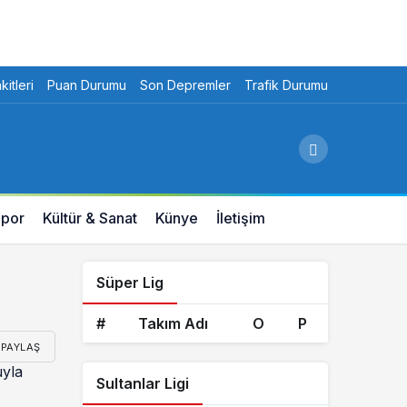
itleri
Puan Durumu
Son Depremler
Trafik Durumu
por
Kültür & Sanat
Künye
İletişim
Süper Lig
#
Takım Adı
O
P
PAYLAŞ
uyla
Sultanlar Ligi