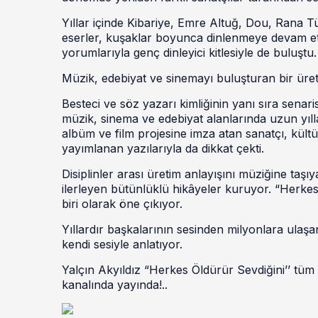
Yıllar içinde Kibariye, Emre Altuğ, Dou, Rana T
eserler, kuşaklar boyunca dinlenmeye devam etti
yorumlarıyla genç dinleyici kitlesiyle de buluştu.
Müzik, edebiyat ve sinemayı buluşturan bir ür
Besteci ve söz yazarı kimliğinin yanı sıra senar
müzik, sinema ve edebiyat alanlarında uzun yıll
albüm ve film projesine imza atan sanatçı, kült
yayımlanan yazılarıyla da dikkat çekti.
Disiplinler arası üretim anlayışını müziğine taşı
ilerleyen bütünlüklü hikâyeler kuruyor. “Herkes
biri olarak öne çıkıyor.
Yıllardır başkalarının sesinden milyonlara ulaşan
kendi sesiyle anlatıyor.
Yalçın Akyıldız “Herkes Öldürür Sevdiğini’’ tüm 
kanalında yayında!..