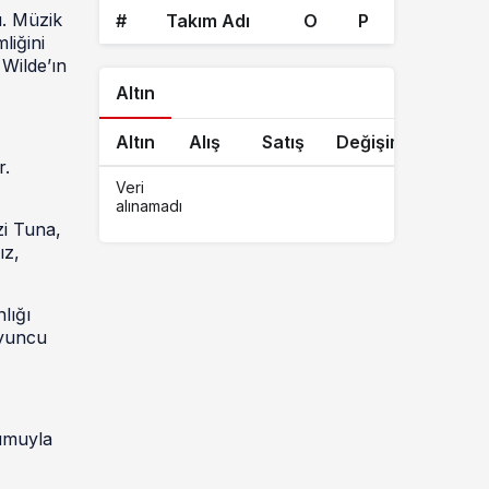
ı. Müzik
#
Takım Adı
O
P
liğini
 Wilde’ın
Altın
Altın
Alış
Satış
Değişim
r.
Veri
alınamadı
zi Tuna,
ız,
lığı
oyuncu
rumuyla