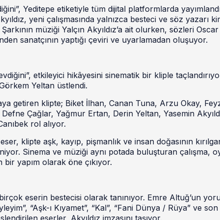
ini”, Yeditepe etiketiyle tüm dijital platformlarda yayımland
kyıldız, yeni çalışmasında yalnızca besteci ve söz yazarı kim
. Şarkının müziği Yalçın Akyıldız’a ait olurken, sözleri Oscar
inden sanatçının yaptığı çeviri ve uyarlamadan oluşuyor.
diğini”, etkileyici hikâyesini sinematik bir kliple taçlandırıyo
 Görkem Yeltan üstlendi.
aya getiren klipte; Biket İlhan, Canan Tuna, Arzu Okay, Fey
 Defne Çağlar, Yağmur Ertan, Derin Yeltan, Yasemin Akyıld
nıbek rol alıyor.
ser, klipte aşk, kayıp, pişmanlık ve insan doğasının kırılgan
eniyor. Sinema ve müziği aynı potada buluşturan çalışma, 
n bir yapım olarak öne çıkıyor.
birçok eserin bestecisi olarak tanınıyor. Emre Altuğ’un yo
leyim”, “Aşk-ı Kıyamet”, “Kal”, “Fani Dünya / Rüya” ve son
endirilen eserler, Akyıldız imzasını taşıyor.