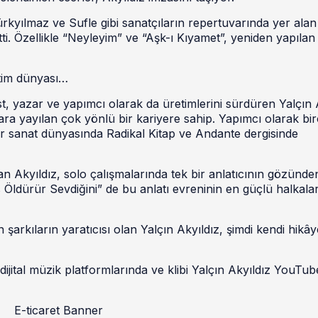
ürkyılmaz ve Sufle gibi sanatçıların repertuvarında yer ala
. Özellikle “Neyleyim” ve “Aşk-ı Kıyamet”, yeniden yapılan
etim dünyası…
ist, yazar ve yapımcı olarak da üretimlerini sürdüren Yalçın 
ara yayılan çok yönlü bir kariyere sahip. Yapımcı olarak bi
ür sanat dünyasında Radikal Kitap ve Andante dergisinde
yan Akyıldız, solo çalışmalarında tek bir anlatıcının gözünde
 Öldürür Sevdiğini” de bu anlatı evreninin en güçlü halkala
 şarkıların yaratıcısı olan Yalçın Akyıldız, şimdi kendi hikây
dijital müzik platformlarında ve klibi Yalçın Akyıldız YouTub