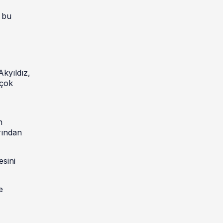
n bu
Akyıldız,
rçok
n
rından
esini
e