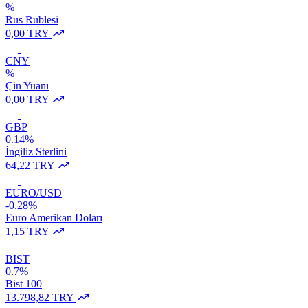
%
Rus Rublesi
0,00 TRY
CNY
%
Çin Yuanı
0,00 TRY
GBP
0.14%
İngiliz Sterlini
64,22 TRY
EURO/USD
-0.28%
Euro Amerikan Doları
1,15 TRY
BIST
0.7%
Bist 100
13.798,82 TRY