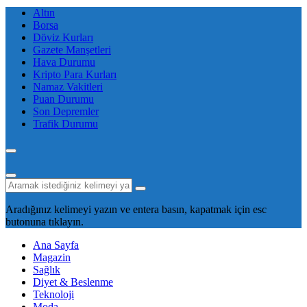
Altın
Borsa
Döviz Kurları
Gazete Manşetleri
Hava Durumu
Kripto Para Kurları
Namaz Vakitleri
Puan Durumu
Son Depremler
Trafik Durumu
Aradığınız kelimeyi yazın ve entera basın, kapatmak için esc
butonuna tıklayın.
Ana Sayfa
Magazin
Sağlık
Diyet & Beslenme
Teknoloji
Moda