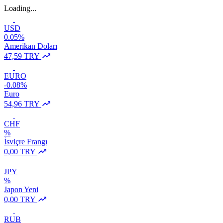
Loading...
USD
0.05%
Amerikan Doları
47,59 TRY
EURO
-0.08%
Euro
54,96 TRY
CHF
%
İsviçre Frangı
0,00 TRY
JPY
%
Japon Yeni
0,00 TRY
RUB