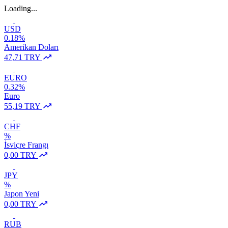
Loading...
USD
0.18%
Amerikan Doları
47,71 TRY
EURO
0.32%
Euro
55,19 TRY
CHF
%
İsviçre Frangı
0,00 TRY
JPY
%
Japon Yeni
0,00 TRY
RUB