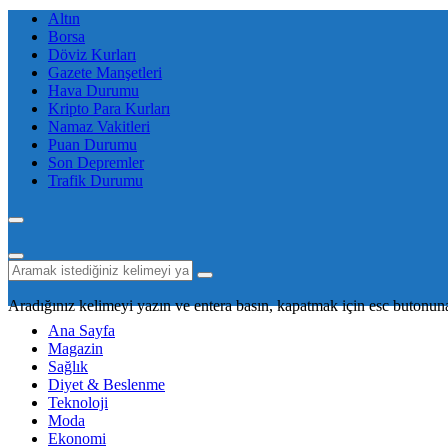
Altın
Borsa
Döviz Kurları
Gazete Manşetleri
Hava Durumu
Kripto Para Kurları
Namaz Vakitleri
Puan Durumu
Son Depremler
Trafik Durumu
Aradığınız kelimeyi yazın ve entera basın, kapatmak için esc butonuna
Ana Sayfa
Magazin
Sağlık
Diyet & Beslenme
Teknoloji
Moda
Ekonomi