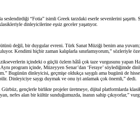
seslendirdiği “Fotia” isimli Greek tarzdaki eserle sevenlerini şaşırt
ikleriyle dinleyicilerine eşsiz geceler yaşatıyor.
 bütünü değil, bir duygular evreni. Türk Sanat Müziği benim ana yuvam; 
uluyor. Kendimi hiçbir zaman kalıplarla sınırlamıyorum,” sözleriyle özet
üzikseverlerin içindeki o güçlü özlem hâlâ çok taze vurgusunu yapan 
. “Aynı program içinde, Müzeyyen Senar’dan ‘Feraye’ söylediğimde dinle
orum.” Bugünün dinleyicisi, geçmişe oldukça saygılı ama bugünü de hiss
lir. Dinleyiciye saygı duymak ve onu iyi anlamak çok önemli,” dedi.
rbüz, gençlerle birlikte projeler üretmeye, dijital platformlarda klasik
ayan, nefes alan bir kültür sunduğumuzda, inanın sahip çıkıyorlar,” vur