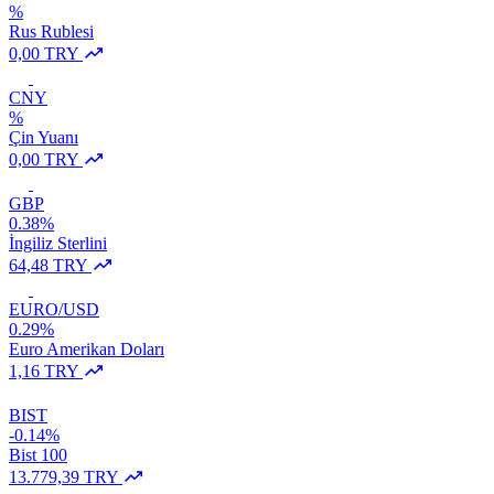
%
Rus Rublesi
0,00 TRY
CNY
%
Çin Yuanı
0,00 TRY
GBP
0.38%
İngiliz Sterlini
64,48 TRY
EURO/USD
0.29%
Euro Amerikan Doları
1,16 TRY
BIST
-0.14%
Bist 100
13.779,39 TRY