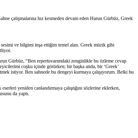
tı. Sahne çalışmalarına hız kesmeden devam eden Harun Gürbüz, Greek
sesimi ve bilgimi inşa ettiğim temel alan. Greek müzik gibi
liyor.
Harun Gürbüz, “Ben repertuvarımdaki zenginlikle bu özleme cevap
yicilerimi coşku içinde görürken; bir başka anda, bir ‘Greek’
etmek istiyor. Ben sahnede bu dengeyi kurmaya çalışıyorum. Belki bu
 eserleri yeniden canlandırmaya çalıştığını sözlerine eklerken,
gusunu da yaptı.