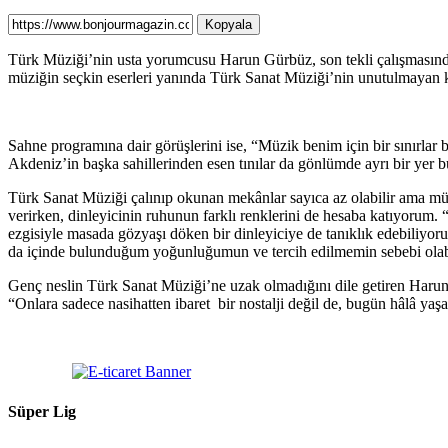
Kopyala
Türk Müziği’nin usta yorumcusu Harun Gürbüz, son tekli çalışmasında 
müziğin seçkin eserleri yanında Türk Sanat Müziği’nin unutulmayan klas
Sahne programına dair görüşlerini ise, “Müzik benim için bir sınırlar
Akdeniz’in başka sahillerinden esen tınılar da gönlümde ayrı bir yer b
Türk Sanat Müziği çalınıp okunan mekânlar sayıca az olabilir ama m
verirken, dinleyicinin ruhunun farklı renklerini de hesaba katıyorum
ezgisiyle masada gözyaşı döken bir dinleyiciye de tanıklık edebiliy
da içinde bulunduğum yoğunluğumun ve tercih edilmemin sebebi olabi
Genç neslin Türk Sanat Müziği’ne uzak olmadığını dile getiren Harun Gü
“Onlara sadece nasihatten ibaret bir nostalji değil de, bugün hâlâ yaş
Süper Lig