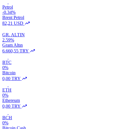
Petrol
-0.34%
Brent Petrol
82,21 USD
GR. ALTIN
2.59%
Gram Altın
6.660,55 TRY
BTC
0%
Bitcoin
0,00 TRY
ETH
0%
Ethereum
0,00 TRY
BCH
0%
Bitcoin Cash