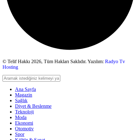
© Telif Hakkı 2026,
Tüm Hakları Saklıdır. Yazılım:
Radyo Tv
Hosting
Ana Sayfa
Magazin
Sağlık
Diyet & Beslenme
Teknoloji
Moda
Ekonomi
Otomotiv
Spor
Kültür & Sanat