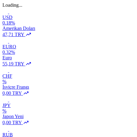
Loading...
USD
0.18%
Amerikan Doları
47,71 TRY
EURO
0.32%
Euro
55,19 TRY
CHF
%
İsviçre Frangı
0,00 TRY
JPY
%
Japon Yeni
0,00 TRY
RUB