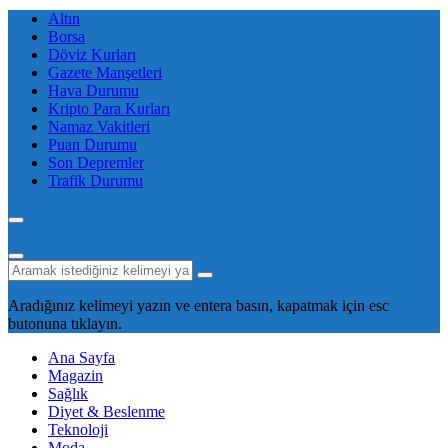
Altın
Borsa
Döviz Kurları
Gazete Manşetleri
Hava Durumu
Kripto Para Kurları
Namaz Vakitleri
Puan Durumu
Son Depremler
Trafik Durumu
Aradığınız kelimeyi yazın ve entera basın, kapatmak için esc
butonuna tıklayın.
Ana Sayfa
Magazin
Sağlık
Diyet & Beslenme
Teknoloji
Moda