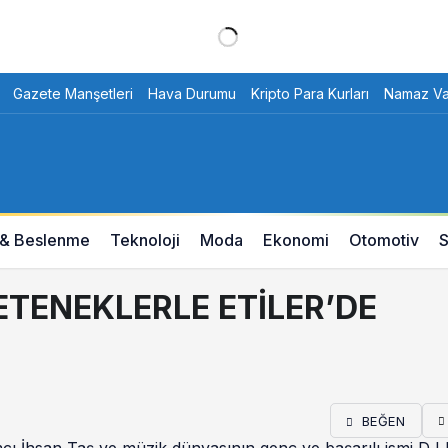
Gazete Manşetleri
Hava Durumu
Kripto Para Kurları
Namaz Vak
 & Beslenme
Teknoloji
Moda
Ekonomi
Otomotiv
S
ETENEKLERLE ETİLER’DE
BEĞEN
mcı İhsan Taş ve müzik dünyasının genç ve başarılı ismi D