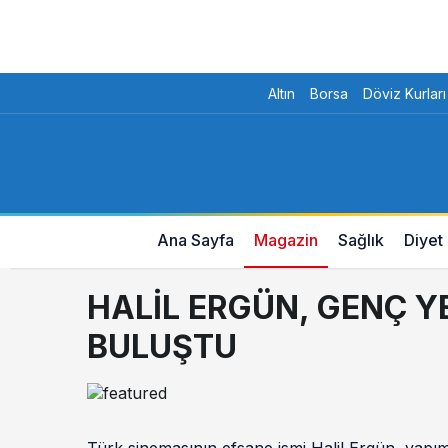
Altın
Borsa
Döviz Kurları
Ana Sayfa
Magazin
Sağlık
Diyet
HALİL ERGÜN, GENÇ Y
BULUŞTU
Türk sinemasının efsane ismi Halil Ergün, yapı