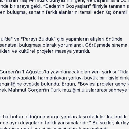
inde bir araya geldi. “Dedemin Gözyaşları” filmiyle tanınan
en buluşma, sanatın farklı alanlarını temsil eden üç önemli 
ul’da” ve “Parayı Bulduk” gibi yapımların afişleri önünde
in sanatsal buluşması olarak yorumlandı. Görüşmede sinema
ikleri ve kültürel projeler masaya yatırıldı.
Görgen’in 1 Ağustos’ta yayınlanacak olan yeni şarkısı “Fida
ronik altyapılarla harmanlayan şarkıyı büyük bir ilgiyle din
 zenginliğine övgüde bulundu. Ergün, “Böylesi projeler genç 
erek Mahmut Görgen’in Türk müziğini uluslararası sahneye 
bir bütün olduğuna vurgu yapılarak şu ifadeler kullanıldı:
k de aynı duyguların farklı yansımalarıdır.” Bu sözler, ilerle
eler için umut verici bir mesaj olarak yorumlandı.