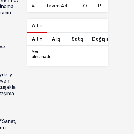
#
Takım Adı
O
P
 sinema
ismin
Altın
Altın
Alış
Satış
Değişim
 ve
Veri
alınamadı
yda”yı
leyen
kuşakla
taşıma
 “Sanat,
yen