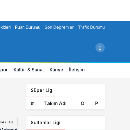
itleri
Puan Durumu
Son Depremler
Trafik Durumu
por
Kültür & Sanat
Künye
İletişim
Süper Lig
#
Takım Adı
O
P
Sultanlar Ligi
PAYLAŞ
J Mahmut