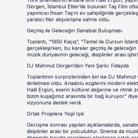
Görgen, İstanbul Etiler’de bulunan Taş Film ofis
yapımcısı İhsan Taş’ın ev sahipliğinde gerçekleş
yaratıcı fikir alışverişine sahne oldu.
Geçmiş ile Geleceğin Sanatsal Buluşması
Toplantı, “1950 Kaçış”, “Temel ile Dursun İstanb
gerçekleşirken, bu kareler geçmiş ile geleceğ
müzik dünyasının geleceği, disiplinler arası işbirl
DJ Mahmut Görgen’den Yeni Şarkı: Fidayda
Toplantının sürprizlerinden biri ise DJ Mahmut 
dinletmesi oldu. Anadolu ezgilerini modern elekt
Halil Ergün, eserin kültürel değerine ve ritmik
bizim kuşağımız arasında bir bağ kuruyor” diy
vizyonuna destek verdi.
Ortak Projelere Yeşil Işık
Görüşme sonrası yapılan açıklamalarda, sanatın 
disiplinler arası bir yolculuktur. Sinema da müzi
dönemde hayata geçirilmesi planlanan ortak proj