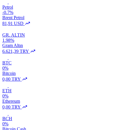
Petrol
-0.7%
Brent Petrol
81,91 USD
GR. ALTIN
1.98%
Gram Altın
6.621,39 TRY
BTC
0%
Bitcoin
0,00 TRY
ETH
0%
Ethereum
0,00 TRY
BCH
0%
Bitcoin Cash