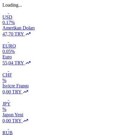
Loading...
USD
0.17%
Amerikan Doları
47,70 TRY
EURO
0.05%
Euro
55,04 TRY
CHF
%
İsviçre Frangı
0,00 TRY
JPY
%
Japon Yeni
0,00 TRY
RUB