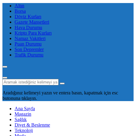
Altın
Borsa
Döviz Kurları
Gazete Manşetleri
Hava Durumu
Kripto Para Kurları
Namaz Vakitleri
Puan Durumu
Son Depremler
Trafik Durumu
Aradığınız kelimeyi yazın ve entera basın, kapatmak için esc
butonuna tıklayın.
Ana Sayfa
Magazin
Sağlık
Diyet & Beslenme
Teknoloji
Moda