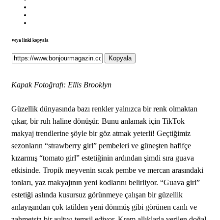
veya linki kopyala
Kopyala
Kapak Fotoğrafı: Ellis Brooklyn
Güzellik dünyasında bazı renkler yalnızca bir renk olmaktan
çıkar, bir ruh haline dönüşür. Bunu anlamak için TikTok
makyaj trendlerine şöyle bir göz atmak yeterli! Geçtiğimiz
sezonların “strawberry girl” pembeleri ve güneşten hafifçe
kızarmış “tomato girl” estetiğinin ardından şimdi sıra guava
etkisinde. Tropik meyvenin sıcak pembe ve mercan arasındaki
tonları, yaz makyajının yeni kodlarını belirliyor. “Guava girl”
estetiği aslında kusursuz görünmeye çalışan bir güzellik
anlayışından çok tatilden yeni dönmüş gibi görünen canlı ve
zahmetsiz bir ışıltıyı temsil ediyor. Krem allıklarla verilen doğal