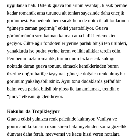
uygulanan hali. Üstelik guava tonlarının avantajı, klasik pembe
kadar romantik ama turuncu alt tonları sayesinde daha enerjik
görünmesi. Bu nedenle hem sıcak hem de nötr cilt alt tonlarında
“güneşte zaman geçirmiş” etkisi yaratabiliyor. Guava
görünümünün sırrı katman katman ama hafif ilerlemekten
geçiyor. Ciltte ağır fondötenler yerine parlak bitişli ten ürünleri,
yanaklarda ise pudra yerine krem ve likit allıklar tercih edin.
Pembenin fazla romantik, turuncunun fazla sıcak kaldığı
noktada duran guava tonunu elmacık kemiklerinden burun
üzerine doğru hafifçe taşıyarak güneşte doğalca renk almış bir
görünüm yakalayabilirsiniz. Aynı tonu dudaklarda şeffaf bir
balm veya parlak bitişli bir gloss ile tamamlamak, trendin o
“juicy” etkisini güçlendiriyor.
Kokular da Tropikleşiyor
Guava etkisi yalnızca renk paletinde kalmıyor. Vanilya ve
gourmand kokuların uzun süren hakimiyetinden sonra güzellik
dünyası daha ferah, meyvemsi ve kaçış hissi veren notalara