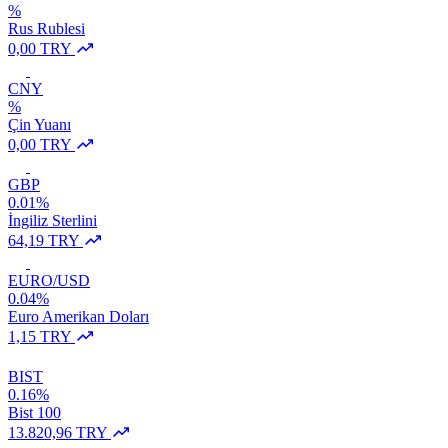
%
Rus Rublesi
0,00 TRY
CNY
%
Çin Yuanı
0,00 TRY
GBP
0.01%
İngiliz Sterlini
64,19 TRY
EURO/USD
0.04%
Euro Amerikan Doları
1,15 TRY
BIST
0.16%
Bist 100
13.820,96 TRY