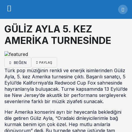
GÜLİZ AYLA 5. KEZ
AMERİKA TURNESİNDE
BEĞEN
PAYLAŞ
Türk pop müziğinin renkli ve enerjik isimlerinden Güliz
Ayla, 5. kez Amerika turnesine çıktı. Başarılı sanatçı, 5
Eylül’de Kaliforniya’da Redwood Cup Fox sahnesinde
hayranlarıyla buluşacak. Turne kapsamında 13 Eylül’de
ise New Jersey’de akustik bir performans sergileyerek
sevenlerine farklı bir müzik ziyafeti sunacak.
Her Amerika konserini ayrı bir heyecanla beklediğini
dile getiren Güliz Ayla, “Oradaki dinleyicilerimle bağ
kurmak benim için çok özel. Hep mutlu anılarla
dönüyorum” dedi. Bu turnede sahne üstünde tam