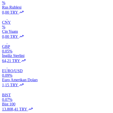
%
Rus Rublesi
0,00 TRY
CNY
%
Çin Yuanı
0,00 TRY
GBP
0.05%
İngiliz Sterlini
64,21 TRY
EURO/USD
0.09%
Euro Amerikan Doları
1,15 TRY
BIST
0.07%
Bist 100
13.808,41 TRY