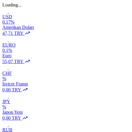
Loading...
USD
0.17%
Amerikan Doları
47,71 TRY
EURO
0.1%
Euro
55,07 TRY
CHF
%
İsviçre Frangı
0,00 TRY
JPY
%
Japon Yeni
0,00 TRY
RUB