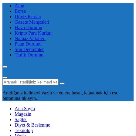
Altın
Borsa
Döviz Kurları
Gazete Manşetleri
Hava Durumu
Kripto Para Kurları
Namaz Vakitleri
Puan Durumu
Son Depremler
Trafik Durumu
Aradığınız kelimeyi yazın ve entera basın, kapatmak için esc
butonuna tıklayın.
Ana Sayfa
Magazin
Sağlık
Diyet & Beslenme
Teknoloji
Moda