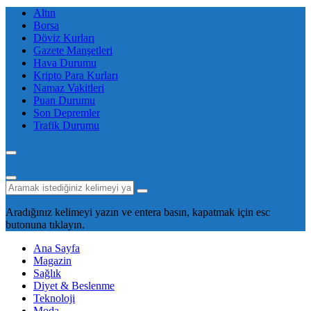
Altın
Borsa
Döviz Kurları
Gazete Manşetleri
Hava Durumu
Kripto Para Kurları
Namaz Vakitleri
Puan Durumu
Son Depremler
Trafik Durumu
Aradığınız kelimeyi yazın ve entera basın, kapatmak için esc
butonuna tıklayın.
Ana Sayfa
Magazin
Sağlık
Diyet & Beslenme
Teknoloji
Moda