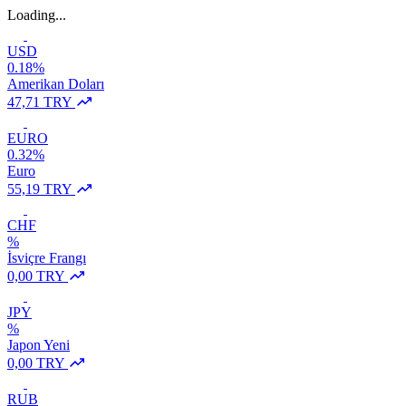
Loading...
USD
0.18%
Amerikan Doları
47,71 TRY
EURO
0.32%
Euro
55,19 TRY
CHF
%
İsviçre Frangı
0,00 TRY
JPY
%
Japon Yeni
0,00 TRY
RUB