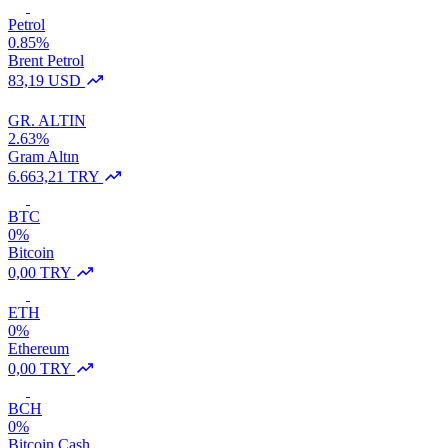
Petrol
0.85%
Brent Petrol
83,19 USD
GR. ALTIN
2.63%
Gram Altın
6.663,21 TRY
BTC
0%
Bitcoin
0,00 TRY
ETH
0%
Ethereum
0,00 TRY
BCH
0%
Bitcoin Cash