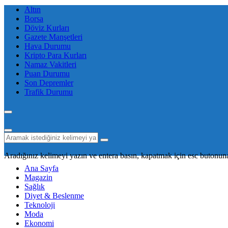
Altın
Borsa
Döviz Kurları
Gazete Manşetleri
Hava Durumu
Kripto Para Kurları
Namaz Vakitleri
Puan Durumu
Son Depremler
Trafik Durumu
Aradığınız kelimeyi yazın ve entera basın, kapatmak için esc butonuna
Ana Sayfa
Magazin
Sağlık
Diyet & Beslenme
Teknoloji
Moda
Ekonomi