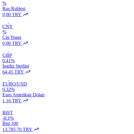
%
Rus Rublesi
0,00 TRY
CNY
%
Çin Yuanı
0,00 TRY
GBP
0.41%
İngiliz Sterlini
64,45 TRY
EURO/USD
0.32%
Euro Amerikan Doları
1,16 TRY
BIST
-0.1%
Bist 100
13.785,70 TRY