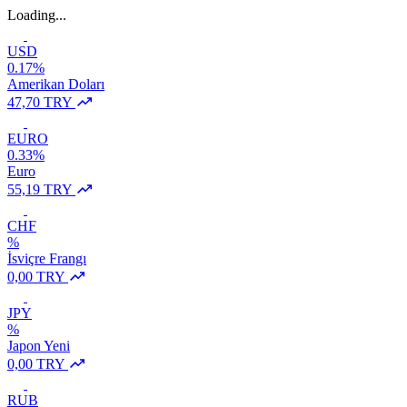
Loading...
USD
0.17%
Amerikan Doları
47,70 TRY
EURO
0.33%
Euro
55,19 TRY
CHF
%
İsviçre Frangı
0,00 TRY
JPY
%
Japon Yeni
0,00 TRY
RUB