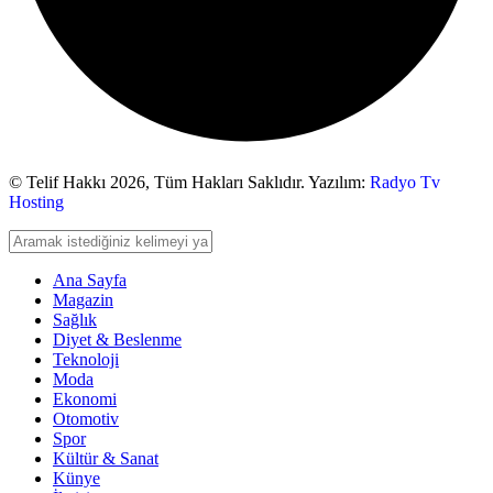
© Telif Hakkı 2026,
Tüm Hakları Saklıdır. Yazılım:
Radyo Tv
Hosting
Ana Sayfa
Magazin
Sağlık
Diyet & Beslenme
Teknoloji
Moda
Ekonomi
Otomotiv
Spor
Kültür & Sanat
Künye