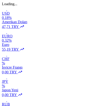
Loading...
USD
0.18%
Amerikan Doları
47,71 TRY
EURO
0.32%
Euro
55,19 TRY
CHF
%
İsviçre Frangı
0,00 TRY
JPY
%
Japon Yeni
0,00 TRY
RUB