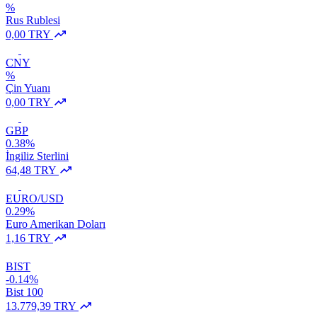
%
Rus Rublesi
0,00 TRY
CNY
%
Çin Yuanı
0,00 TRY
GBP
0.38%
İngiliz Sterlini
64,48 TRY
EURO/USD
0.29%
Euro Amerikan Doları
1,16 TRY
BIST
-0.14%
Bist 100
13.779,39 TRY