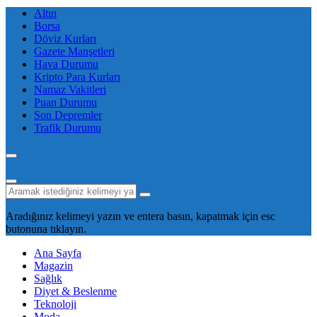
Altın
Borsa
Döviz Kurları
Gazete Manşetleri
Hava Durumu
Kripto Para Kurları
Namaz Vakitleri
Puan Durumu
Son Depremler
Trafik Durumu
Aradığınız kelimeyi yazın ve entera basın, kapatmak için esc
butonuna tıklayın.
Ana Sayfa
Magazin
Sağlık
Diyet & Beslenme
Teknoloji
Moda