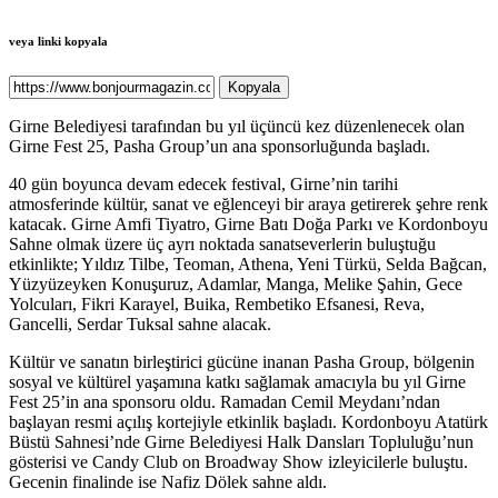
veya linki kopyala
Kopyala
Girne Belediyesi tarafından bu yıl üçüncü kez düzenlenecek olan
Girne Fest 25, Pasha Group’un ana sponsorluğunda başladı.
40 gün boyunca devam edecek festival, Girne’nin tarihi
atmosferinde kültür, sanat ve eğlenceyi bir araya getirerek şehre renk
katacak. Girne Amfi Tiyatro, Girne Batı Doğa Parkı ve Kordonboyu
Sahne olmak üzere üç ayrı noktada sanatseverlerin buluştuğu
etkinlikte; Yıldız Tilbe, Teoman, Athena, Yeni Türkü, Selda Bağcan,
Yüzyüzeyken Konuşuruz, Adamlar, Manga, Melike Şahin, Gece
Yolcuları, Fikri Karayel, Buika, Rembetiko Efsanesi, Reva,
Gancelli, Serdar Tuksal sahne alacak.
Kültür ve sanatın birleştirici gücüne inanan Pasha Group, bölgenin
sosyal ve kültürel yaşamına katkı sağlamak amacıyla bu yıl Girne
Fest 25’in ana sponsoru oldu. Ramadan Cemil Meydanı’ndan
başlayan resmi açılış kortejiyle etkinlik başladı. Kordonboyu Atatürk
Büstü Sahnesi’nde Girne Belediyesi Halk Dansları Topluluğu’nun
gösterisi ve Candy Club on Broadway Show izleyicilerle buluştu.
Gecenin finalinde ise Nafiz Dölek sahne aldı.