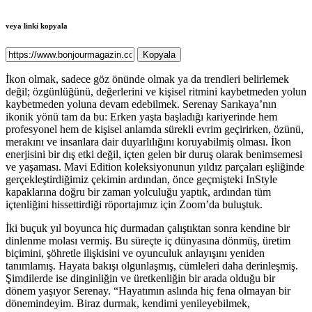
veya linki kopyala
Kopyala
İkon olmak, sadece göz önünde olmak ya da trendleri belirlemek
değil; özgünlüğünü, değerlerini ve kişisel ritmini kaybetmeden yolun
kaybetmeden yoluna devam edebilmek. Serenay Sarıkaya’nın
ikonik yönü tam da bu: Erken yaşta başladığı kariyerinde hem
profesyonel hem de kişisel anlamda sürekli evrim geçirirken, özünü,
merakını ve insanlara dair duyarlılığını koruyabilmiş olması. İkon
enerjisini bir dış etki değil, içten gelen bir duruş olarak benimsemesi
ve yaşaması. Mavi Edition koleksiyonunun yıldız parçaları eşliğinde
gerçekleştirdiğimiz çekimin ardından, önce geçmişteki InStyle
kapaklarına doğru bir zaman yolculuğu yaptık, ardından tüm
içtenliğini hissettirdiği röportajımız için Zoom’da buluştuk.
İki buçuk yıl boyunca hiç durmadan çalıştıktan sonra kendine bir
dinlenme molası vermiş. Bu süreçte iç dünyasına dönmüş, üretim
biçimini, şöhretle ilişkisini ve oyunculuk anlayışını yeniden
tanımlamış. Hayata bakışı olgunlaşmış, cümleleri daha derinleşmiş.
Şimdilerde ise dinginliğin ve üretkenliğin bir arada olduğu bir
dönem yaşıyor Serenay. “Hayatımın aslında hiç fena olmayan bir
dönemindeyim. Biraz durmak, kendimi yenileyebilmek,