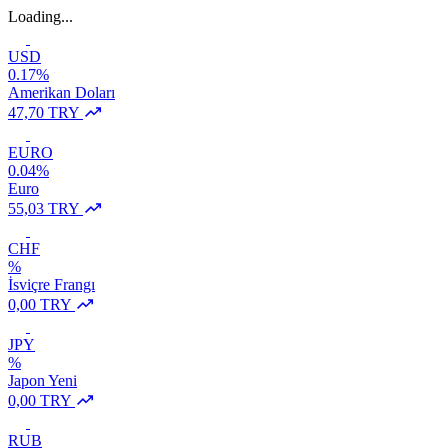
Loading...
USD
0.17%
Amerikan Doları
47,70 TRY
EURO
0.04%
Euro
55,03 TRY
CHF
%
İsviçre Frangı
0,00 TRY
JPY
%
Japon Yeni
0,00 TRY
RUB