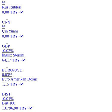
%
Rus Rublesi
0,00 TRY
CNY
%
Çin Yuanı
0,00 TRY
GBP
-0.02%
İngiliz Sterlini
64,17 TRY
EURO/USD
0.03%
Euro Amerikan Doları
1,15 TRY
BIST
-0.01%
Bist 100
13.796,90 TRY