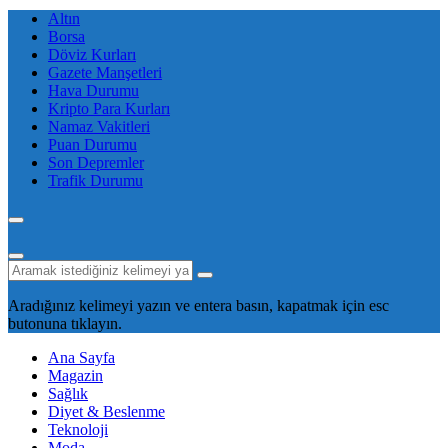
Altın
Borsa
Döviz Kurları
Gazete Manşetleri
Hava Durumu
Kripto Para Kurları
Namaz Vakitleri
Puan Durumu
Son Depremler
Trafik Durumu
Aradığınız kelimeyi yazın ve entera basın, kapatmak için esc
butonuna tıklayın.
Ana Sayfa
Magazin
Sağlık
Diyet & Beslenme
Teknoloji
Moda