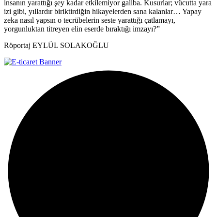
insanın yarattığı şey kadar etkilemiyor galiba. Kusurlar; vücutta yara
izi gibi, yıllardır biriktirdiğin hikayelerden sana kalanlar… Yapay
zeka nasıl yapsın o tecrübelerin seste yarattığı çatlamayı,
yorgunluktan titreyen elin eserde bıraktığı imzayı?”
Röportaj EYLÜL SOLAKOĞLU