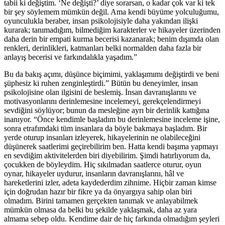
tabii ki değiştim. ‘Ne değişti?’ diye sorarsan, o kadar çok var ki tek
bir şey söylemem mümkün değil. Ama kendi büyüme yolculuğumu,
oyunculukla beraber, insan psikolojisiyle daha yakından ilişki
kurarak; tanımadığım, bilmediğim karakterler ve hikayeler üzerinden
daha derin bir empati kurma becerisi kazanarak; benim dışımda olan
renkleri, derinlikleri, katmanları belki normalden daha fazla bir
anlayış becerisi ve farkındalıkla yaşadım.”
Bu da bakış açımı, düşünce biçimimi, yaklaşımımı değiştirdi ve beni
şüphesiz ki ruhen zenginleştirdi.” Bütün bu deneyimler, insan
psikolojisine olan ilgisini de beslemiş. İnsan davranışlarını ve
motivasyonlarını derinlemesine incelemeyi, gerekçelendirmeyi
sevdiğini söylüyor; bunun da mesleğine ayrı bir derinlik kattığına
inanıyor. “Önce kendimle başladım bu derinlemesine inceleme işine,
sonra etrafımdaki tüm insanlara da böyle bakmaya başladım. Bir
yerde oturup insanları izleyerek, hikayelerinin ne olabileceğini
düşünerek saatlerimi geçirebilirim ben. Hatta kendi başıma yapmayı
en sevdiğim aktivitelerden biri diyebilirim. Şimdi hatırlıyorum da,
çocukken de böyleydim. Hiç sıkılmadan saatlerce oturur, oyun
oynar, hikayeler uydurur, insanların davranışlarını, hâl ve
hareketlerini izler, adeta kaydederdim zihnime. Hiçbir zaman kimse
için doğrudan hazır bir fikre ya da önyargıya sahip olan biri
olmadım. Birini tamamen gerçekten tanımak ve anlayabilmek
mümkün olmasa da belki bu şekilde yaklaşmak, daha az yara
almama sebep oldu. Kendime dair de hiç farkında olmadığım şeyleri