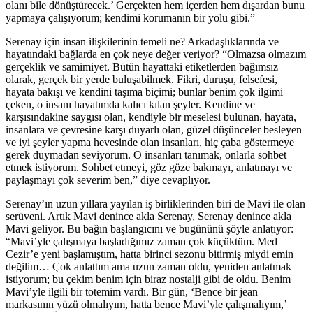
olanı bile dönüştürecek.’ Gerçekten hem içerden hem dışardan bunu
yapmaya çalışıyorum; kendimi korumanın bir yolu gibi.”
Serenay için insan ilişkilerinin temeli ne? Arkadaşlıklarında ve
hayatındaki bağlarda en çok neye değer veriyor? “Olmazsa olmazım
gerçeklik ve samimiyet. Bütün hayattaki etiketlerden bağımsız
olarak, gerçek bir yerde buluşabilmek. Fikri, duruşu, felsefesi,
hayata bakışı ve kendini taşıma biçimi; bunlar benim çok ilgimi
çeken, o insanı hayatımda kalıcı kılan şeyler. Kendine ve
karşısındakine saygısı olan, kendiyle bir meselesi bulunan, hayata,
insanlara ve çevresine karşı duyarlı olan, güzel düşünceler besleyen
ve iyi şeyler yapma hevesinde olan insanları, hiç çaba göstermeye
gerek duymadan seviyorum. O insanları tanımak, onlarla sohbet
etmek istiyorum. Sohbet etmeyi, göz göze bakmayı, anlatmayı ve
paylaşmayı çok severim ben,” diye cevaplıyor.
Serenay’ın uzun yıllara yayılan iş birliklerinden biri de Mavi ile olan
serüveni. Artık Mavi denince akla Serenay, Serenay denince akla
Mavi geliyor. Bu bağın başlangıcını ve bugününü şöyle anlatıyor:
“Mavi’yle çalışmaya başladığımız zaman çok küçüktüm. Med
Cezir’e yeni başlamıştım, hatta birinci sezonu bitirmiş miydi emin
değilim… Çok anlattım ama uzun zaman oldu, yeniden anlatmak
istiyorum; bu çekim benim için biraz nostalji gibi de oldu. Benim
Mavi’yle ilgili bir totemim vardı. Bir gün, ‘Bence bir jean
markasının yüzü olmalıyım, hatta bence Mavi’yle çalışmalıyım,’