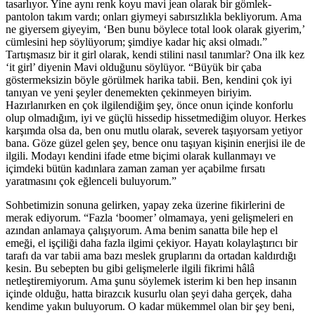
tasarlıyor. Yine aynı renk koyu mavi jean olarak bir gömlek-
pantolon takım vardı; onları giymeyi sabırsızlıkla bekliyorum. Ama
ne giyersem giyeyim, ‘Ben bunu böylece total look olarak giyerim,’
cümlesini hep söylüyorum; şimdiye kadar hiç aksi olmadı.”
Tartışmasız bir it girl olarak, kendi stilini nasıl tanımlar? Ona ilk kez
‘it girl’ diyenin Mavi olduğunu söylüyor. “Büyük bir çaba
göstermeksizin böyle görülmek harika tabii. Ben, kendini çok iyi
tanıyan ve yeni şeyler denemekten çekinmeyen biriyim.
Hazırlanırken en çok ilgilendiğim şey, önce onun içinde konforlu
olup olmadığım, iyi ve güçlü hissedip hissetmediğim oluyor. Herkes
karşımda olsa da, ben onu mutlu olarak, severek taşıyorsam yetiyor
bana. Göze güzel gelen şey, bence onu taşıyan kişinin enerjisi ile de
ilgili. Modayı kendini ifade etme biçimi olarak kullanmayı ve
içimdeki bütün kadınlara zaman zaman yer açabilme fırsatı
yaratmasını çok eğlenceli buluyorum.”
Sohbetimizin sonuna gelirken, yapay zeka üzerine fikirlerini de
merak ediyorum. “Fazla ‘boomer’ olmamaya, yeni gelişmeleri en
azından anlamaya çalışıyorum. Ama benim sanatta bile hep el
emeği, el işçiliği daha fazla ilgimi çekiyor. Hayatı kolaylaştırıcı bir
tarafı da var tabii ama bazı meslek gruplarını da ortadan kaldırdığı
kesin. Bu sebepten bu gibi gelişmelerle ilgili fikrimi hâlâ
netleştiremiyorum. Ama şunu söylemek isterim ki ben hep insanın
içinde olduğu, hatta birazcık kusurlu olan şeyi daha gerçek, daha
kendime yakın buluyorum. O kadar mükemmel olan bir şey beni,