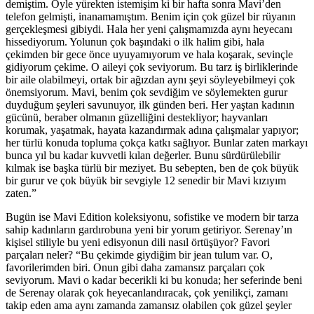
demiştim. Öyle yürekten istemişim ki bir hafta sonra Mavi’den
telefon gelmişti, inanamamıştım. Benim için çok güzel bir rüyanın
gerçekleşmesi gibiydi. Hala her yeni çalışmamızda aynı heyecanı
hissediyorum. Yolunun çok başındaki o ilk halim gibi, hala
çekimden bir gece önce uyuyamıyorum ve hala koşarak, sevinçle
gidiyorum çekime. O aileyi çok seviyorum. Bu tarz iş birliklerinde
bir aile olabilmeyi, ortak bir ağızdan aynı şeyi söyleyebilmeyi çok
önemsiyorum. Mavi, benim çok sevdiğim ve söylemekten gurur
duyduğum şeyleri savunuyor, ilk günden beri. Her yaştan kadının
gücünü, beraber olmanın güzelliğini destekliyor; hayvanları
korumak, yaşatmak, hayata kazandırmak adına çalışmalar yapıyor;
her türlü konuda topluma çokça katkı sağlıyor. Bunlar zaten markayı
bunca yıl bu kadar kuvvetli kılan değerler. Bunu sürdürülebilir
kılmak ise başka türlü bir meziyet. Bu sebepten, ben de çok büyük
bir gurur ve çok büyük bir sevgiyle 12 senedir bir Mavi kızıyım
zaten.”
Bugün ise Mavi Edition koleksiyonu, sofistike ve modern bir tarza
sahip kadınların gardırobuna yeni bir yorum getiriyor. Serenay’ın
kişisel stiliyle bu yeni edisyonun dili nasıl örtüşüyor? Favori
parçaları neler? “Bu çekimde giydiğim bir jean tulum var. O,
favorilerimden biri. Onun gibi daha zamansız parçaları çok
seviyorum. Mavi o kadar becerikli ki bu konuda; her seferinde beni
de Serenay olarak çok heyecanlandıracak, çok yenilikçi, zamanı
takip eden ama aynı zamanda zamansız olabilen çok güzel şeyler