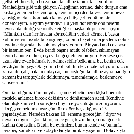
geliştirebilmek için bu zamanı kendime tanımak istiyordum.
Planladığım gibi tatlı gidiyor. Alıştığımın tersine, daha durgun ama
başka yerlerden beslendiğim, kendimi içerden kuvvetlendirmeye
çalıştığım, daha korunaklı kalmaya ihtiyaç duyduğum bir
dönemdeyim. Keyfim yerinde.” Bu yeni dönemde onu nelerin
heyecanlandırdığı ve motive ettiği ise başka bir pencere açıyor:
“Mümkün olan her fırsatta görmediğim yerleri görmeyi, başka
kültürlerden insanlarla tanışmayı, onların hayatlarına gözlemci olup
kendime dışarıdan bakabilmeyi seviyorum. Bir yandan da ev seven
bir insanım ben. Evde kendi başına mutlu olabilen, sıkılmayan,
kendi halinde oldukça iyi vakit geçirebilen biriyim. Herkese çok
uzun süre evde kalmak iyi gelmeyebilir belki ama bu, benim çok
sevdiğim bir şey. Okuyorum bol bol; filmler, diziler izliyorum. Uzun
zamandır çalışmaktan dolayı açılan boşluğu, kendime ayıramadığım
zamanı bu tarz şeylerle doldurmaya, tamamlamaya, beslenmeye
çalışıyorum.”
Onu tanıdığımız tüm bu yıllar içinde, elbette hem kişisel hem de
mesleki anlamda birçok değişim ve dönüşümden geçti. Kendiyle
olan ilişkisini ve bu süreçteki büyüme yolculuğunu soruyorum.
“Değişmemek imkansız çünkü sektöre başladığımda 15
yaşındaydım. Nereden baksan 18. seneme gireceğim,” diyor ve
devam ediyor: “Çocuktum; önce genç kız oldum, sonra genç bir
kadına dönüştüm. Bütün bu evrimleri, bunun içinde ve bununla
beraber, zorlukları ve kolaylıklarıyla birlikte yaşadım. Dolayısıyla