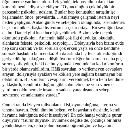
öğrenmeme yardımcı oldu. Tek yönlü, tek boyutlu bakmaktan
kurtardı beni,” diyor ve ekliyor: “Oyunculuğun çok büyük bir
parçasıdır psikoloji, gözlem. Bunlar hep konuşulur, tartışılır işe
başlamadan önce, provalarda… Anlamaya çalışmak istersin neyi
neden yaptığını. Anladığında ve sebeplerin olduğunda, ister istemez
başka mimikler, başka dışavurumlar çıkar ortaya. En sevdiğim kısmı
da bu: Dantel gibi ince ince işleyebilmek. Bizim evde de çok
okunurdu psikoloji. Annemin hâlâ çok ilgi duyduğu, okuduğu
alanlardır felsefe, psikoloji, sosyoloji… Dolayısıyla ben bizim evde
hep soru sorarak ve bu soruları çok erken yaşta en önce kendime
sorarak başladım bu meraka. Bu da aslında hiç fena olmadı. Şimdi
geriye dönüp baktığımda düşünüyorum: Eğer bu soruları daha geç
sormuş olsaydım, belki de bu yaşımda kendimle bu kadar konforlu
bir yerde olamayabilirdim. Hâlâ savrulan, o verilemeyen cevapları
arayan, dolayısıyla ayakları ve kökleri yere sağlam basamayan biri
olabilirdim. Bu soruların cevaplarını verebilmek beni hem kendime
yaklaştırdı, kendimi olduğum gibi kabul etmeme ve sevmeme
yardımcı oldu hem de insanları sadece yaradılışından sebep
sevmeme ve anlamama yaradı.”
Onu ekranda izleyen milyonlarca kişi, oyunculuğuna, tavrına ve
tarzına hayran. Peki, tüm bu beğeni ve başarıların ötesinde, kendi
hayatına baktığında neler hissediyor? En çok hangi yönüyle gurur
duyuyor? “Gurur duymak, övünmek değilse de, çocukça bir hırsa
yenik düşmeden, daha yolun başında öğrendiğim ve hayatımı