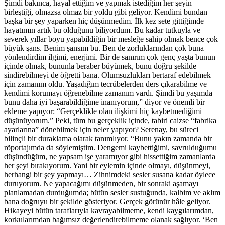
Şimdi bakınca, hayal ettiğim ve yapmak istediğim her şeyin
birleştiği, olmazsa olmaz bir yoldu gibi geliyor. Kendimi bundan
başka bir şey yaparken hiç düşünmedim. İlk kez sete gittiğimde
hayatımın artık bu olduğunu biliyordum. Bu kadar tutkuyla ve
severek yıllar boyu yapabildiğin bir mesleğe sahip olmak bence çok
büyük şans. Benim şansım bu. Ben de zorluklarından çok buna
yönlendirdim ilgimi, enerjimi. Bir de sanırım çok genç yaşta bunun
içinde olmak, bununla beraber büyümek, bunu doğru şekilde
sindirebilmeyi de öğretti bana. Olumsuzlukları bertaraf edebilmek
için zamanım oldu. Yaşadığım tecrübelerden ders çıkarabilme ve
kendimi korumayı öğrenebilme zamanım vardı. Şimdi bu yaşımda
bunu daha iyi başarabildiğime inanıyorum,” diyor ve önemli bir
ekleme yapıyor: “Gerçeklikle olan ilişkimi hiç kaybetmediğimi
düşünüyorum.” Peki, tüm bu gerçeklik içinde, tabiri caizse “fabrika
ayarlarına” dönebilmek için neler yapıyor? Serenay, bu süreci
bilinçli bir duraklama olarak tanımlıyor. “Bunu yakın zamanda bir
röportajımda da söylemiştim. Dengemi kaybettiğimi, savrulduğumu
düşündüğüm, ne yapsam işe yaramıyor gibi hissettiğim zamanlarda
her şeyi bırakıyorum. Yani bir eylemin içinde olmayı, düşünmeyi,
herhangi bir şey yapmayı… Zihnimdeki sesler susana kadar öylece
duruyorum. Ne yapacağımı düşünmeden, bir sonraki aşamayı
planlamadan durduğumda; bütün sesler sustuğunda, kalbim ve aklım
bana doğruyu bir şekilde gösteriyor. Gerçek görünür hâle geliyor.
Hikayeyi bütün taraflarıyla kavrayabilmeme, kendi kaygılarımdan,
korkularımdan bağımsız değerlendirebilmeme olanak sağlıyor. ‘Ben