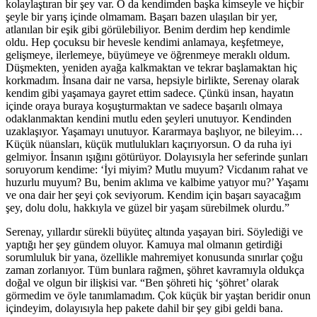
kolaylaştıran bir şey var. O da kendimden başka kimseyle ve hiçbir
şeyle bir yarış içinde olmamam. Başarı bazen ulaşılan bir yer,
atlanılan bir eşik gibi görülebiliyor. Benim derdim hep kendimle
oldu. Hep çocuksu bir hevesle kendimi anlamaya, keşfetmeye,
gelişmeye, ilerlemeye, büyümeye ve öğrenmeye meraklı oldum.
Düşmekten, yeniden ayağa kalkmaktan ve tekrar başlamaktan hiç
korkmadım. İnsana dair ne varsa, hepsiyle birlikte, Serenay olarak
kendim gibi yaşamaya gayret ettim sadece. Çünkü insan, hayatın
içinde oraya buraya koşuşturmaktan ve sadece başarılı olmaya
odaklanmaktan kendini mutlu eden şeyleri unutuyor. Kendinden
uzaklaşıyor. Yaşamayı unutuyor. Kararmaya başlıyor, ne bileyim…
Küçük nüansları, küçük mutlulukları kaçırıyorsun. O da ruha iyi
gelmiyor. İnsanın ışığını götürüyor. Dolayısıyla her seferinde şunları
soruyorum kendime: ‘İyi miyim? Mutlu muyum? Vicdanım rahat ve
huzurlu muyum? Bu, benim aklıma ve kalbime yatıyor mu?’ Yaşamı
ve ona dair her şeyi çok seviyorum. Kendim için başarı sayacağım
şey, dolu dolu, hakkıyla ve güzel bir yaşam sürebilmek olurdu.”
Serenay, yıllardır sürekli büyüteç altında yaşayan biri. Söylediği ve
yaptığı her şey gündem oluyor. Kamuya mal olmanın getirdiği
sorumluluk bir yana, özellikle mahremiyet konusunda sınırlar çoğu
zaman zorlanıyor. Tüm bunlara rağmen, şöhret kavramıyla oldukça
doğal ve olgun bir ilişkisi var. “Ben şöhreti hiç ‘şöhret’ olarak
görmedim ve öyle tanımlamadım. Çok küçük bir yaştan beridir onun
içindeyim, dolayısıyla hep pakete dahil bir şey gibi geldi bana.