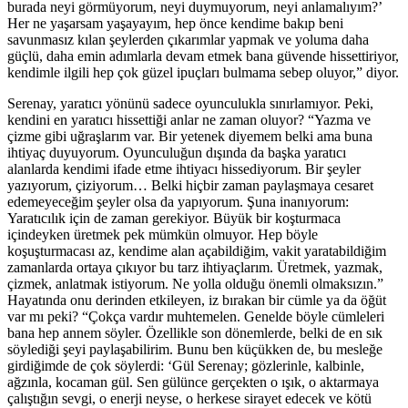
burada neyi görmüyorum, neyi duymuyorum, neyi anlamalıyım?’
Her ne yaşarsam yaşayayım, hep önce kendime bakıp beni
savunmasız kılan şeylerden çıkarımlar yapmak ve yoluma daha
güçlü, daha emin adımlarla devam etmek bana güvende hissettiriyor,
kendimle ilgili hep çok güzel ipuçları bulmama sebep oluyor,” diyor.
Serenay, yaratıcı yönünü sadece oyunculukla sınırlamıyor. Peki,
kendini en yaratıcı hissettiği anlar ne zaman oluyor? “Yazma ve
çizme gibi uğraşlarım var. Bir yetenek diyemem belki ama buna
ihtiyaç duyuyorum. Oyunculuğun dışında da başka yaratıcı
alanlarda kendimi ifade etme ihtiyacı hissediyorum. Bir şeyler
yazıyorum, çiziyorum… Belki hiçbir zaman paylaşmaya cesaret
edemeyeceğim şeyler olsa da yapıyorum. Şuna inanıyorum:
Yaratıcılık için de zaman gerekiyor. Büyük bir koşturmaca
içindeyken üretmek pek mümkün olmuyor. Hep böyle
koşuşturmacası az, kendime alan açabildiğim, vakit yaratabildiğim
zamanlarda ortaya çıkıyor bu tarz ihtiyaçlarım. Üretmek, yazmak,
çizmek, anlatmak istiyorum. Ne yolla olduğu önemli olmaksızın.”
Hayatında onu derinden etkileyen, iz bırakan bir cümle ya da öğüt
var mı peki? “Çokça vardır muhtemelen. Genelde böyle cümleleri
bana hep annem söyler. Özellikle son dönemlerde, belki de en sık
söylediği şeyi paylaşabilirim. Bunu ben küçükken de, bu mesleğe
girdiğimde de çok söylerdi: ‘Gül Serenay; gözlerinle, kalbinle,
ağzınla, kocaman gül. Sen gülünce gerçekten o ışık, o aktarmaya
çalıştığın sevgi, o enerji neyse, o herkese sirayet edecek ve kötü