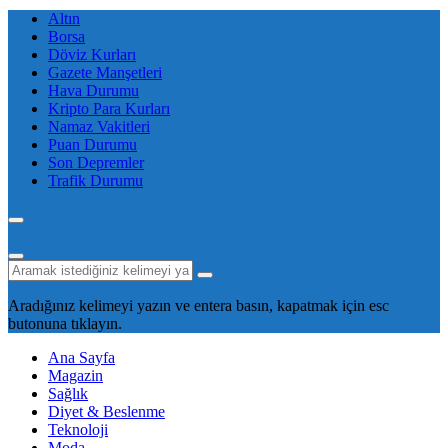
Altın
Borsa
Döviz Kurları
Gazete Manşetleri
Hava Durumu
Kripto Para Kurları
Namaz Vakitleri
Puan Durumu
Son Depremler
Trafik Durumu
Aradığınız kelimeyi yazın ve entera basın, kapatmak için esc
butonuna tıklayın.
Ana Sayfa
Magazin
Sağlık
Diyet & Beslenme
Teknoloji
Moda