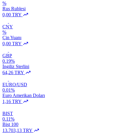
%
Rus Rublesi
0,00 TRY
CNY
%
Çin Yuanı
0,00 TRY
GBP
0.19%
İngiliz Sterlini
64,26 TRY
EURO/USD
0.01%
Euro Amerikan Doları
1,16 TRY
BIST
0.11%
Bist 100
13.703,13 TRY