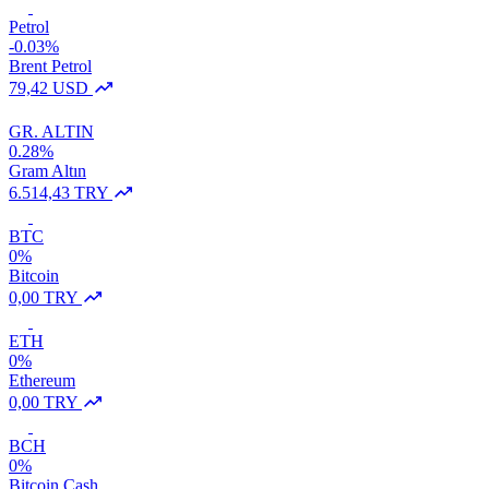
Petrol
-0.03%
Brent Petrol
79,42 USD
GR. ALTIN
0.28%
Gram Altın
6.514,43 TRY
BTC
0%
Bitcoin
0,00 TRY
ETH
0%
Ethereum
0,00 TRY
BCH
0%
Bitcoin Cash