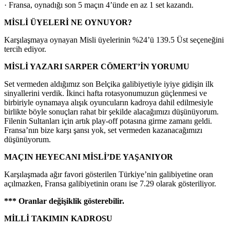
· Fransa, oynadığı son 5 maçın 4’ünde en az 1 set kazandı.
MİSLİ ÜYELERİ NE OYNUYOR?
Karşılaşmaya oynayan Misli üyelerinin %24’ü 139.5 Üst seçeneğini
tercih ediyor.
MİSLİ YAZARI SARPER CÖMERT’İN YORUMU
Set vermeden aldığımız son Belçika galibiyetiyle iyiye gidişin ilk
sinyallerini verdik. İkinci hafta rotasyonumuzun güçlenmesi ve
birbiriyle oynamaya alışık oyuncuların kadroya dahil edilmesiyle
birlikte böyle sonuçları rahat bir şekilde alacağımızı düşünüyorum.
Filenin Sultanları için artık play-off potasına girme zamanı geldi.
Fransa’nın bize karşı şansı yok, set vermeden kazanacağımızı
düşünüyorum.
MAÇIN HEYECANI MİSLİ’DE YAŞANIYOR
Karşılaşmada ağır favori gösterilen Türkiye’nin galibiyetine oran
açılmazken, Fransa galibiyetinin oranı ise 7.29 olarak gösteriliyor.
*** Oranlar değişiklik gösterebilir.
MİLLİ TAKIMIN KADROSU