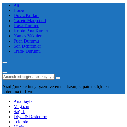
Altın
Borsa
Döviz Kurları
Gazete Manşetleri
Hava Durumu
Kripto Para Kurları
Namaz Vakitleri
Puan Durumu
Son Depremler
Trafik Durumu
Aradığınız kelimeyi yazın ve entera basın, kapatmak için esc
butonuna tıklayın.
Ana Sayfa
Magazin
Sağlık
Diyet & Beslenme
Teknoloji
Moda