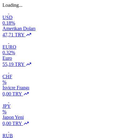
Loading...
USD
0.18%
Amerikan Doları
47,71 TRY
EURO
0.32%
Euro
55,19 TRY
CHF
%
İsviçre Frangı
0,00 TRY
JPY
%
Japon Yeni
0,00 TRY
RUB