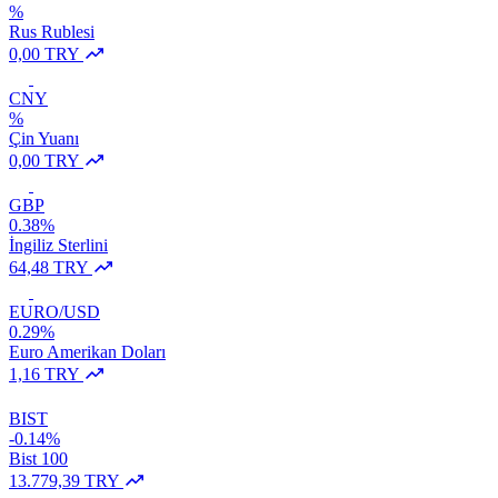
%
Rus Rublesi
0,00 TRY
CNY
%
Çin Yuanı
0,00 TRY
GBP
0.38%
İngiliz Sterlini
64,48 TRY
EURO/USD
0.29%
Euro Amerikan Doları
1,16 TRY
BIST
-0.14%
Bist 100
13.779,39 TRY