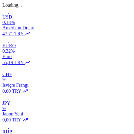
Loading...
USD
0.18%
Amerikan Doları
47,71 TRY
EURO
0.32%
Euro
55,19 TRY
CHF
%
İsviçre Frangı
0,00 TRY
JPY
%
Japon Yeni
0,00 TRY
RUB