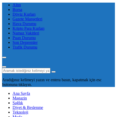
Altın
Borsa
Döviz Kurları
Gazete Manşetleri
Hava Durumu
Kripto Para Kurları
Namaz Vakitleri
Puan Durumu
Son Depremler
Trafik Durumu
Aradığınız kelimeyi yazın ve entera basın, kapatmak için esc
butonuna tıklayın.
Ana Sayfa
Magazin
Sağlık
Diyet & Beslenme
Teknoloji
Moda