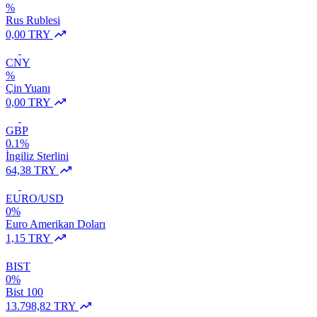
%
Rus Rublesi
0,00 TRY
CNY
%
Çin Yuanı
0,00 TRY
GBP
0.1%
İngiliz Sterlini
64,38 TRY
EURO/USD
0%
Euro Amerikan Doları
1,15 TRY
BIST
0%
Bist 100
13.798,82 TRY