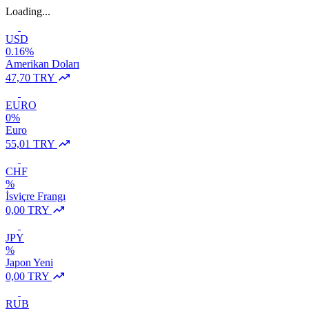
Loading...
USD
0.16%
Amerikan Doları
47,70 TRY
EURO
0%
Euro
55,01 TRY
CHF
%
İsviçre Frangı
0,00 TRY
JPY
%
Japon Yeni
0,00 TRY
RUB