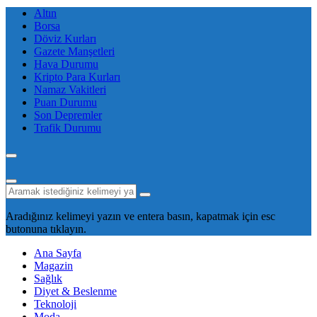
Altın
Borsa
Döviz Kurları
Gazete Manşetleri
Hava Durumu
Kripto Para Kurları
Namaz Vakitleri
Puan Durumu
Son Depremler
Trafik Durumu
Aradığınız kelimeyi yazın ve entera basın, kapatmak için esc
butonuna tıklayın.
Ana Sayfa
Magazin
Sağlık
Diyet & Beslenme
Teknoloji
Moda