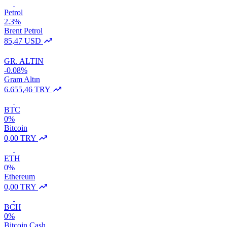
Petrol
2.3%
Brent Petrol
85,47 USD
GR. ALTIN
-0.08%
Gram Altın
6.655,46 TRY
BTC
0%
Bitcoin
0,00 TRY
ETH
0%
Ethereum
0,00 TRY
BCH
0%
Bitcoin Cash