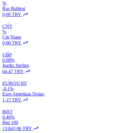
%
Rus Rublesi
0,00 TRY
CNY
%
Çin Yuanı
0,00 TRY
GBP
0.08%
İngiliz Sterlini
64,47 TRY
EURO/USD
-0.1%
Euro Amerikan Doları
1,15 TRY
BIST
0.46%
Bist 100
13.843,06 TRY