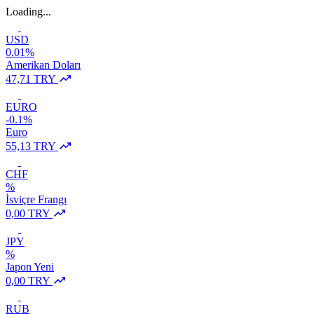
Loading...
USD
0.01%
Amerikan Doları
47,71 TRY
EURO
-0.1%
Euro
55,13 TRY
CHF
%
İsviçre Frangı
0,00 TRY
JPY
%
Japon Yeni
0,00 TRY
RUB