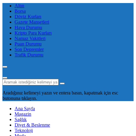
Altın
Borsa
Döviz Kurları
Gazete Manşetleri
Hava Durumu
Kripto Para Kurları
Namaz Vakitleri
Puan Durumu
Son Depremler
Trafik Durumu
Aradığınız kelimeyi yazın ve entera basın, kapatmak için esc
butonuna tıklayın.
Ana Sayfa
Magazin
Sağlık
Diyet & Beslenme
Teknoloji
Moda