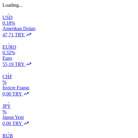
Loading...
USD
0.18%
Amerikan Doları
47,71 TRY
EURO
0.32%
Euro
55,19 TRY
CHF
%
İsviçre Frangı
0,00 TRY
JPY
%
Japon Yeni
0,00 TRY
RUB