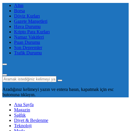
Altın
Borsa
Döviz Kurları
Gazete Manşetleri
Hava Durumu
Kripto Para Kurları
Namaz Vakitleri
Puan Durumu
Son Depremler
Trafik Durumu
Aradığınız kelimeyi yazın ve entera basın, kapatmak için esc
butonuna tıklayın.
Ana Sayfa
Magazin
Sağlık
Diyet & Beslenme
Teknoloji
Moda