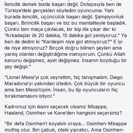
İkincilik demek bizde başarı değil. Dolayısıyla ben de
Türkiye’deki gerçekleri söyledim oyuncuma. Yani
burada ikincilik, üçüncülük başarı değil. Şampiyonluk
başarı. Birincilik başarı ve biz bu mantaliteyle başladık.
Çünkü tam maça çıkılacak, bir kişi illa çıkar der ki:
“Arkadaşlar ilk 20 dakika, 15 dakika gol yemiyoruz.” Ya
ben de dedim ki “Kardeşim niye gol atmıyoruz?” E iyi
de niye atmıyoruz? Birçok doğru bilinen şeyleri ama
yanlış olanları değiştirdiğime inanıyorum. Çünkü Allah
kanunu değişmez, ayet değişmez. İnsanın koyduğu bir
şey değişir.”
“Lionel Messi’yi çok seyrettim, hiç tanışmadım. Diego
Maradona’yı yakından izledim. Çok büyük bir oyuncu
ama ben Messi’ciyim. İnsan, bu tip oyuncuların hiç
bırakmamasını istiyor.”
Kadronuz için ikisini seçecek olsanız Mbappe,
Haaland, Osimhen ve Kane’den hangisini seçersiniz?
“Bir defa Osimhen’i koyalım oraya… Osimhen-Mbappe
müthiş olur. Biri çabuk, öteki yıpratıcı. Ama Osimhen-