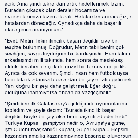
açık. Ama şimdi tekrardan artık hedeflenmek lazım.
Buradan çıkacak olan dersler hocamıza ve
oyuncularımıza lazım olacak. Hatalardan arınacağız, o
hatalardan döneceğiz. Oynadıkça daha da başarılı
olacağımıza inanıyorum.”
“Evet, Metin Tekin ikincilik başarı değildir diye bir
tespitte bulunmuş. Doğrudur, Metin tabii benim çok
sevdiğim, saygı duyduğum bir kardeşimdir. Hem takım
arkadaşımdı milli takımda, hem sonra da meslektaş
olduk; beraber de çok da güzel bir turnuva geçirdik.
Ayrıca da çok severim. Şimdi, insan hem futbolcuysa
hem teknik adamsa buralardan bir şeyler alıp getirmeli.
Yani doğru bir şeyi daha geliştirmeli. Eğer doğru
olduğuna inanmıyorsa ondan da vazgeçmeli.”
“Şimdi ben ilk Galatasaray’a geldiğimde oyuncularımı
topladım ve şöyle dedim: “Burada ikincilik başarı
değildir. Böyle bir şey olsa beni başarılı ad ederlerdi.”
Türkiye Kupası, şampiyon nedir o, Avrupa’ya gitme,
işte Cumhurbaşkanlığı Kupası, Süper Kupa… Hepsini
kazandım ama lig kazanamayınca başarısız oluyorsun.