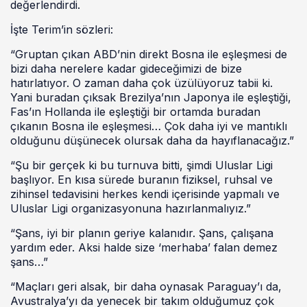
değerlendirdi.
İşte Terim’in sözleri:
“Gruptan çıkan ABD’nin direkt Bosna ile eşleşmesi de
bizi daha nerelere kadar gideceğimizi de bize
hatırlatıyor. O zaman daha çok üzülüyoruz tabii ki.
Yani buradan çıksak Brezilya’nın Japonya ile eşleştiği,
Fas’ın Hollanda ile eşleştiği bir ortamda buradan
çıkanın Bosna ile eşleşmesi… Çok daha iyi ve mantıklı
olduğunu düşünecek olursak daha da hayıflanacağız.”
“Şu bir gerçek ki bu turnuva bitti, şimdi Uluslar Ligi
başlıyor. En kısa sürede buranın fiziksel, ruhsal ve
zihinsel tedavisini herkes kendi içerisinde yapmalı ve
Uluslar Ligi organizasyonuna hazırlanmalıyız.”
“Şans, iyi bir planın geriye kalanıdır. Şans, çalışana
yardım eder. Aksi halde size ‘merhaba’ falan demez
şans…”
“Maçları geri alsak, bir daha oynasak Paraguay’ı da,
Avustralya’yı da yenecek bir takım olduğumuz çok