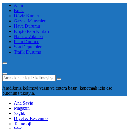
Altın
Borsa
Döviz Kurları
Gazete Manşetleri
Hava Durumu
Kripto Para Kurları
Namaz Vakitleri
Puan Durumu
Son Depremler
Trafik Durumu
Aradığınız kelimeyi yazın ve entera basın, kapatmak için esc
butonuna tıklayın.
Ana Sayfa
Magazin
Sağlık
Diyet & Beslenme
Teknoloji
Moda