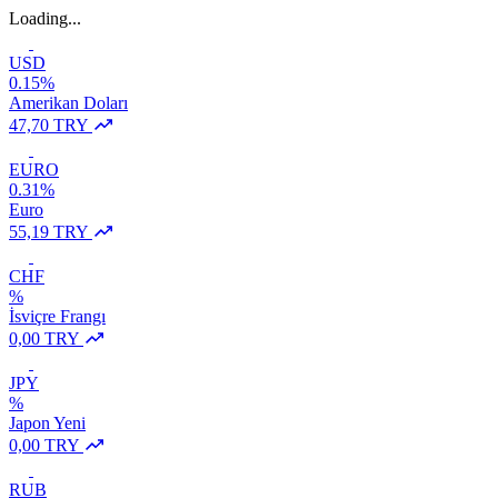
Loading...
USD
0.15%
Amerikan Doları
47,70 TRY
EURO
0.31%
Euro
55,19 TRY
CHF
%
İsviçre Frangı
0,00 TRY
JPY
%
Japon Yeni
0,00 TRY
RUB