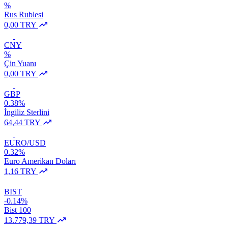
%
Rus Rublesi
0,00 TRY
CNY
%
Çin Yuanı
0,00 TRY
GBP
0.38%
İngiliz Sterlini
64,44 TRY
EURO/USD
0.32%
Euro Amerikan Doları
1,16 TRY
BIST
-0.14%
Bist 100
13.779,39 TRY