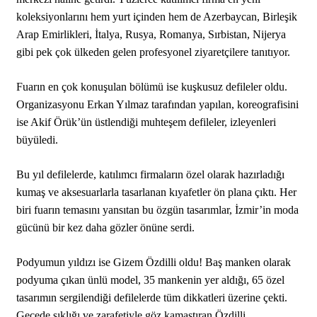
koleksiyonlarını hem yurt içinden hem de Azerbaycan, Birleşik
Arap Emirlikleri, İtalya, Rusya, Romanya, Sırbistan, Nijerya
gibi pek çok ülkeden gelen profesyonel ziyaretçilere tanıtıyor.
Fuarın en çok konuşulan bölümü ise kuşkusuz defileler oldu.
Organizasyonu Erkan Yılmaz tarafından yapılan, koreografisini
ise Akif Örük’ün üstlendiği muhteşem defileler, izleyenleri
büyüledi.
Bu yıl defilelerde, katılımcı firmaların özel olarak hazırladığı
kumaş ve aksesuarlarla tasarlanan kıyafetler ön plana çıktı. Her
biri fuarın temasını yansıtan bu özgün tasarımlar, İzmir’in moda
gücünü bir kez daha gözler önüne serdi.
Podyumun yıldızı ise Gizem Özdilli oldu! Baş manken olarak
podyuma çıkan ünlü model, 35 mankenin yer aldığı, 65 özel
tasarımın sergilendiği defilelerde tüm dikkatleri üzerine çekti.
Gecede şıklığı ve zarafetiyle göz kamaştıran Özdilli,