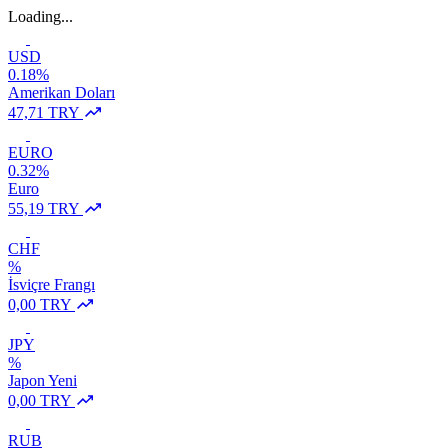
Loading...
USD
0.18%
Amerikan Doları
47,71 TRY
EURO
0.32%
Euro
55,19 TRY
CHF
%
İsviçre Frangı
0,00 TRY
JPY
%
Japon Yeni
0,00 TRY
RUB