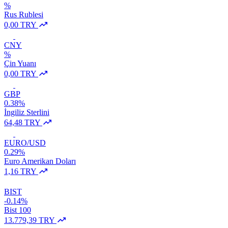
%
Rus Rublesi
0,00 TRY
CNY
%
Çin Yuanı
0,00 TRY
GBP
0.38%
İngiliz Sterlini
64,48 TRY
EURO/USD
0.29%
Euro Amerikan Doları
1,16 TRY
BIST
-0.14%
Bist 100
13.779,39 TRY