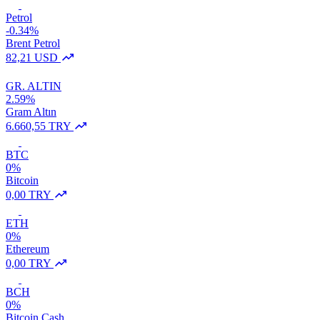
Petrol
-0.34%
Brent Petrol
82,21 USD
GR. ALTIN
2.59%
Gram Altın
6.660,55 TRY
BTC
0%
Bitcoin
0,00 TRY
ETH
0%
Ethereum
0,00 TRY
BCH
0%
Bitcoin Cash