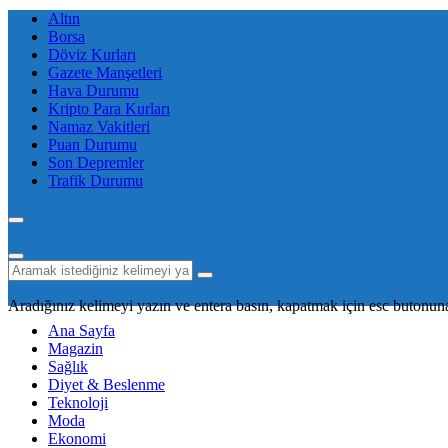
Altın
Borsa
Döviz Kurları
Gazete Manşetleri
Hava Durumu
Kripto Para Kurları
Namaz Vakitleri
Puan Durumu
Son Depremler
Trafik Durumu
Aradığınız kelimeyi yazın ve entera basın, kapatmak için esc butonuna
Ana Sayfa
Magazin
Sağlık
Diyet & Beslenme
Teknoloji
Moda
Ekonomi