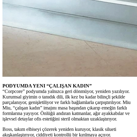
PODYUMDA YENI “ÇALIŞAN KADIN”
“Corpcore” podyumda yalnızca geri dönmüyor, yeniden yazılıyor.
Kurumsal giyimin o tanıdık dili, ilk kez bu kadar bilinçli şekilde
parçalanıyor, genişletiliyor ve farklı bağlamlarla çarpıştırılıyor. Miu
Miu, “çalışan kadın” imajını masa başından çıkarıp emeğin farklı
formlarına yayıyor. Önlüğü andıran katmanlar, ağır ayakkabılar ve
işlevsel detaylar ofis estetiğini steril olmaktan uzaklaştırıyor.
Boss, takım elbiseyi çözerek yeniden kuruyor, klasik silueti
akışkanlaştırıyor, ciddiyeti kontrollü bir kırılmaya açıyor.