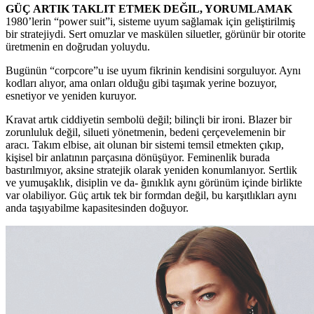
GÜÇ ARTIK TAKLIT ETMEK DEĞIL, YORUMLAMAK
1980’lerin “power suit”i, sisteme uyum sağlamak için geliştirilmiş
bir stratejiydi. Sert omuzlar ve maskülen siluetler, görünür bir otorite
üretmenin en doğrudan yoluydu.
Bugünün “corpcore”u ise uyum fikrinin kendisini sorguluyor. Aynı
kodları alıyor, ama onları olduğu gibi taşımak yerine bozuyor,
esnetiyor ve yeniden kuruyor.
Kravat artık ciddiyetin sembolü değil; bilinçli bir ironi. Blazer bir
zorunluluk değil, silueti yönetmenin, bedeni çerçevelemenin bir
aracı. Takım elbise, ait olunan bir sistemi temsil etmekten çıkıp,
kişisel bir anlatının parçasına dönüşüyor. Feminenlik burada
bastırılmıyor, aksine stratejik olarak yeniden konumlanıyor. Sertlik
ve yumuşaklık, disiplin ve da- ğınıklık aynı görünüm içinde birlikte
var olabiliyor. Güç artık tek bir formdan değil, bu karşıtlıkları aynı
anda taşıyabilme kapasitesinden doğuyor.