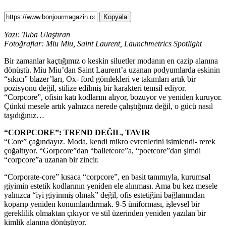
Kopyala
Yazı: Tuba Ulaştıran
Fotoğraflar: Miu Miu, Saint Laurent, Launchmetrics Spotlight
Bir zamanlar kaçtığımız o keskin siluetler modanın en cazip alanına
dönüştü. Miu Miu’dan Saint Laurent’a uzanan podyumlarda eskinin
“sıkıcı” blazer’ları, Ox- ford gömlekleri ve takımları artık bir
pozisyonu değil, stilize edilmiş bir karakteri temsil ediyor.
“Corpcore”, ofisin katı kodlarını alıyor, bozuyor ve yeniden kuruyor.
Çünkü mesele artık yalnızca nerede çalıştığınız değil, o gücü nasıl
taşıdığınız…
“CORPCORE”: TREND DEĞIL, TAVIR
“Core” çağındayız. Moda, kendi mikro evrenlerini isimlendi- rerek
çoğaltıyor. “Gorpcore”dan “balletcore”a, “poetcore”dan şimdi
“corpcore”a uzanan bir zincir.
“Corporate-core” kısaca “corpcore”, en basit tanımıyla, kurumsal
giyimin estetik kodlarının yeniden ele alınması. Ama bu kez mesele
yalnızca “iyi giyinmiş olmak” değil, ofis estetiğini bağlamından
koparıp yeniden konumlandırmak. 9-5 üniforması, işlevsel bir
gereklilik olmaktan çıkıyor ve stil üzerinden yeniden yazılan bir
kimlik alanına dönüşüyor.