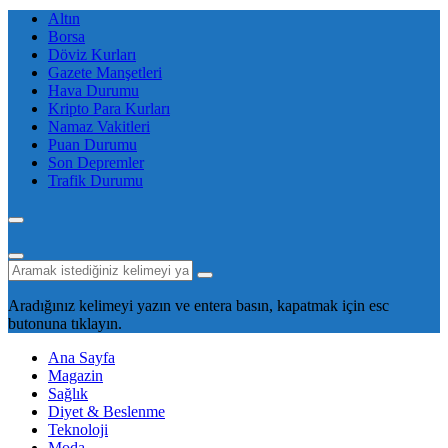
Altın
Borsa
Döviz Kurları
Gazete Manşetleri
Hava Durumu
Kripto Para Kurları
Namaz Vakitleri
Puan Durumu
Son Depremler
Trafik Durumu
Aradığınız kelimeyi yazın ve entera basın, kapatmak için esc
butonuna tıklayın.
Ana Sayfa
Magazin
Sağlık
Diyet & Beslenme
Teknoloji
Moda