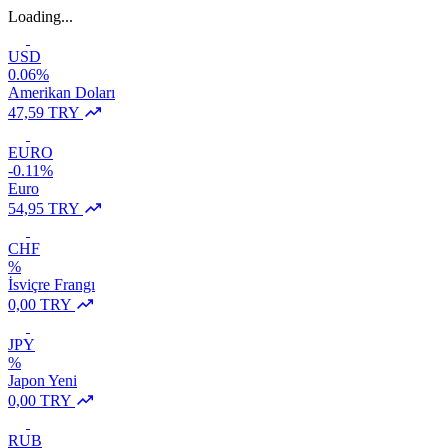
Loading...
USD
0.06%
Amerikan Doları
47,59 TRY
EURO
-0.11%
Euro
54,95 TRY
CHF
%
İsviçre Frangı
0,00 TRY
JPY
%
Japon Yeni
0,00 TRY
RUB