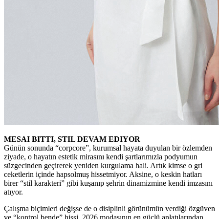
MESAI BITTI, STIL DEVAM EDIYOR
Günün sonunda “corpcore”, kurumsal hayata duyulan bir özlemden
ziyade, o hayatın estetik mirasını kendi şartlarımızla podyumun
süzgecinden geçirerek yeniden kurgulama hali. Artık kimse o gri
ceketlerin içinde hapsolmuş hissetmiyor. Aksine, o keskin hatları
birer “stil karakteri” gibi kuşanıp şehrin dinamizmine kendi imzasını
atıyor.
Çalışma biçimleri değişse de o disiplinli görünümün verdiği özgüven
ve “kontrol bende” hissi, 2026 modasının en güçlü anlatılarından