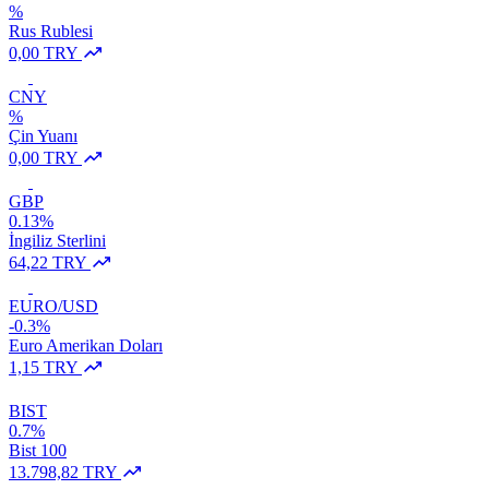
%
Rus Rublesi
0,00 TRY
CNY
%
Çin Yuanı
0,00 TRY
GBP
0.13%
İngiliz Sterlini
64,22 TRY
EURO/USD
-0.3%
Euro Amerikan Doları
1,15 TRY
BIST
0.7%
Bist 100
13.798,82 TRY