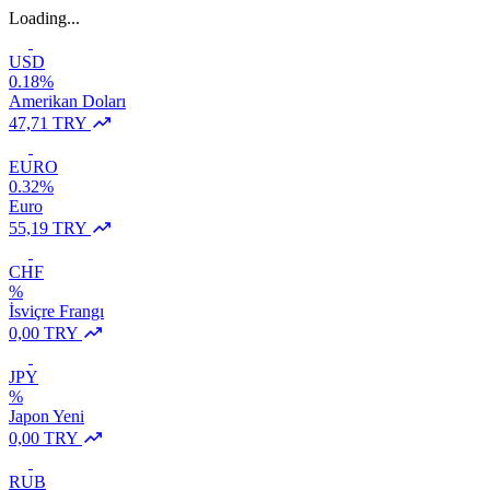
Loading...
USD
0.18%
Amerikan Doları
47,71 TRY
EURO
0.32%
Euro
55,19 TRY
CHF
%
İsviçre Frangı
0,00 TRY
JPY
%
Japon Yeni
0,00 TRY
RUB