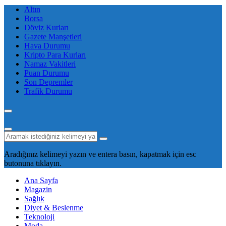
Altın
Borsa
Döviz Kurları
Gazete Manşetleri
Hava Durumu
Kripto Para Kurları
Namaz Vakitleri
Puan Durumu
Son Depremler
Trafik Durumu
Aradığınız kelimeyi yazın ve entera basın, kapatmak için esc
butonuna tıklayın.
Ana Sayfa
Magazin
Sağlık
Diyet & Beslenme
Teknoloji
Moda