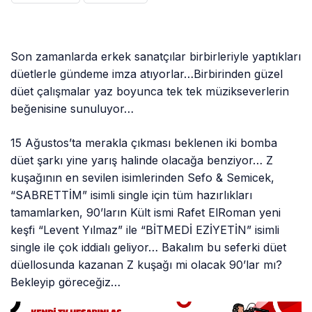
Son zamanlarda erkek sanatçılar birbirleriyle yaptıkları
düetlerle gündeme imza atıyorlar…Birbirinden güzel
düet çalışmalar yaz boyunca tek tek müzikseverlerin
beğenisine sunuluyor…
15 Ağustos’ta merakla çıkması beklenen iki bomba
düet şarkı yine yarış halinde olacağa benziyor… Z
kuşağının en sevilen isimlerinden Sefo & Semicek,
“SABRETTİM” isimli single için tüm hazırlıkları
tamamlarken, 90’ların Kült ismi Rafet ElRoman yeni
keşfi “Levent Yılmaz” ile “BİTMEDİ EZİYETİN” isimli
single ile çok iddialı geliyor… Bakalım bu seferki düet
düellosunda kazanan Z kuşağı mi olacak 90’lar mı?
Bekleyip göreceğiz…