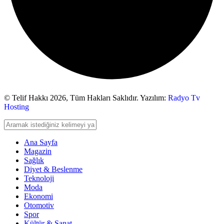
© Telif Hakkı 2026,
Tüm Hakları Saklıdır. Yazılım:
Radyo Tv
Hosting
Ana Sayfa
Magazin
Sağlık
Diyet & Beslenme
Teknoloji
Moda
Ekonomi
Otomotiv
Spor
Kültür & Sanat