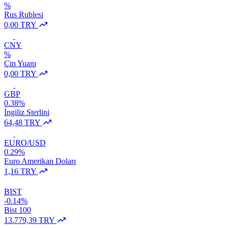
%
Rus Rublesi
0,00 TRY
CNY
%
Çin Yuanı
0,00 TRY
GBP
0.38%
İngiliz Sterlini
64,48 TRY
EURO/USD
0.29%
Euro Amerikan Doları
1,16 TRY
BIST
-0.14%
Bist 100
13.779,39 TRY