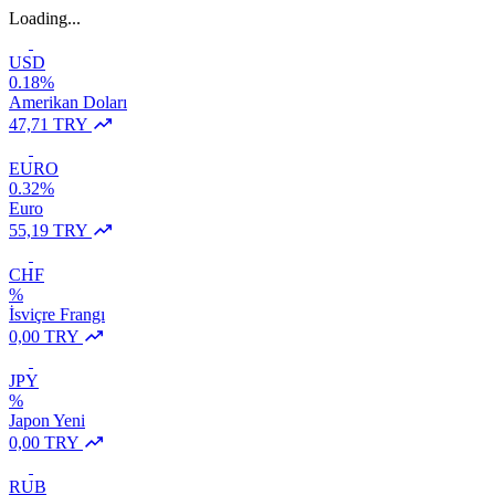
Loading...
USD
0.18%
Amerikan Doları
47,71 TRY
EURO
0.32%
Euro
55,19 TRY
CHF
%
İsviçre Frangı
0,00 TRY
JPY
%
Japon Yeni
0,00 TRY
RUB