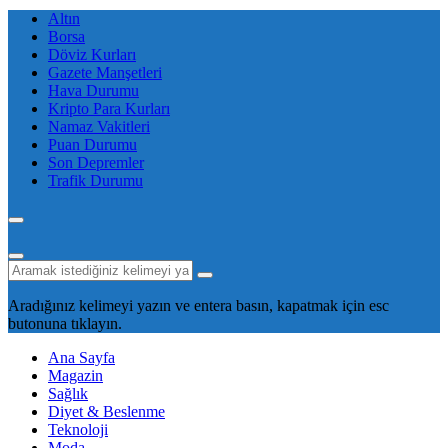
Altın
Borsa
Döviz Kurları
Gazete Manşetleri
Hava Durumu
Kripto Para Kurları
Namaz Vakitleri
Puan Durumu
Son Depremler
Trafik Durumu
Aradığınız kelimeyi yazın ve entera basın, kapatmak için esc
butonuna tıklayın.
Ana Sayfa
Magazin
Sağlık
Diyet & Beslenme
Teknoloji
Moda