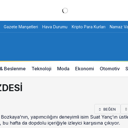
Gazete Manşetleri
Hava Durumu
Kripto Para Kurları
Namaz Vak
 & Beslenme
Teknoloji
Moda
Ekonomi
Otomotiv
S
ZDESİ
BEĞEN
zkaya’nın, yapımcılığını deneyimli isim Suat Yanç’ın üstl
 hafta da dopdolu içeriğiyle izleyici karşısına çıkıyor.