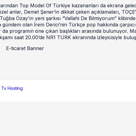
malarından Top Model Of Türkiye kazananları da ekrana gelec
el anlar, Demet Şener’in dikkat çeken açıklamaları, TOÇE
e Tuğba Özay’ın yeni şarkısı “Vallahi De Bilmiyorum” klibind
a gündem olan İrem Derici’nin Türkçe pop hakkında çarpıcı 
r da programın öne çıkan başlıkları arasında bulunuyor. M
şamı saat 20.00’de NR1 TÜRK ekranında izleyicisiyle bulu
 Tv Hosting