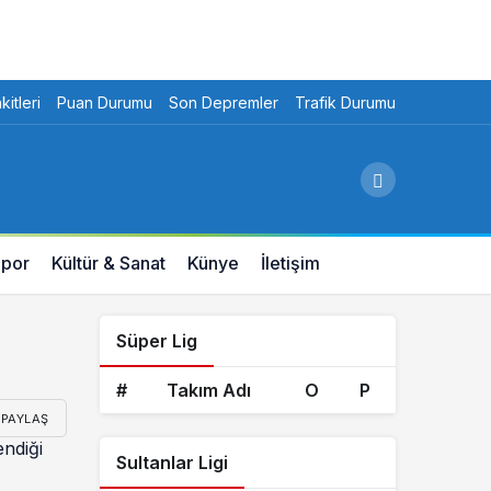
itleri
Puan Durumu
Son Depremler
Trafik Durumu
por
Kültür & Sanat
Künye
İletişim
Süper Lig
#
Takım Adı
O
P
PAYLAŞ
endiği
Sultanlar Ligi