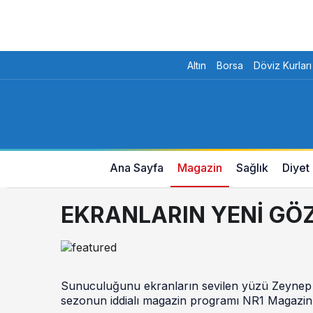
Altın
Borsa
Döviz Kurları
Ana Sayfa
Magazin
Sağlık
Diyet
EKRANLARIN YENİ GÖ
Sunuculuğunu ekranların sevilen yüzü Zeynep Bo
sezonun iddialı magazin programı NR1 Magazin, bu