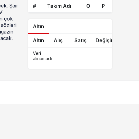
ek. Şair
#
Takım Adı
O
P
V
en çok
sözleri
Altın
agazin
şacak.
Altın
Alış
Satış
Değişim
Veri
alınamadı