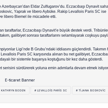
e Azerbaycan’dan Eldar Zulfugarov’du. Eczacıbaşı Dynavit sah
 Boskovic, Yaprak ve libero Aybüke. Rakip Levallois Paris SC ise
 libero Biemel ile mücadele etti.
taraftarlar, Eczacıbaşı Dynavit’e büyük destek verdi. Tribünle
akım, galibiyet sonrası taraftarlarını selamlayarak coşkuyu payla
piyonlar Ligi’nde B Grubu’ndaki iddiasını güçlendirdi. Takımın 
 Levallois Paris SC karşısında alınan bu net galibiyet, Eczacıba
dayalı bir sistemle başarıya koştuğunu bir kez daha gösterdi.
t serisini sürdürerek yoluna emin adımlarla devam etmek istiyor
# KATHRYN BODEN
# LEVALLOIS PARIS SC
# TIJANA BOSKOVIC