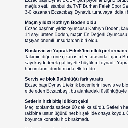
Eczacıbaşı Dynavit, CEV Şampiyonlar Ligi B Grubu 
mağlup etti. İstanbul’da TVF Burhan Felek Spor Sal
3-0 kazanan Eczacıbaşı Dynavit, turnuvaya iddialı b
Maçın yıldızı Kathryn Boden oldu
Eczacıbaşı’nın yıldız oyuncusu Kathryn Boden, ka
14 sayı üreten Boden, maçın En Değerli Oyuncusu (MV
taşıyan önemli unsurlardan biri oldu.
Boskovic ve Yaprak Erkek’ten etkili performans
Takımın diğer öne çıkan isimleri arasında Tijana B
sayı kaydederek galibiyette büyük rol oynadı. Yapra
hücumlarını durdurmada etkili oldu.
Servis ve blok üstünlüğü fark yarattı
Eczacıbaşı Dynavit, teknik becerilerini servis ve bl
elde eden Eczacıbaşı, bu alanlardaki üstünlüğüyle r
Setlerin hızlı bitişi dikkat çekti
Maç, toplamda sadece 60 dakika sürdü. Setlerin her
rakibine üstünlüğünü net bir şekilde ortaya koydu. Öz
boyunca kontrolü hiç bırakmadı.