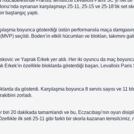
mücadelesinde Fransız temsilcisi Levallois Paris SC’yi net bir 
onu’nda oynanan karşılaşmayı 25-11, 25-15 ve 25-18’lik set sko
ir başlangıç yaptı.
rşılaşma boyunca gösterdiği üstün performansla maça damgasın
P) seçildi. Boden’in etkili hücumları ve blokları, takımını gal
oskovic ve Yaprak Erkek yer aldı. Her iki oyuncu da maç boyunc
k Erkek’in özellikle bloklarda gösterdiği başarı, Levallois Paris
oklarda da gösterdi. Karşılaşma boyunca 8 servis sayısı ve 11 bl
akibini zorladı.
 biri 20 dakikada tamamlandı ve bu, Eczacıbaşı’nın oyun disipli
ellikle ilk seti 25-11 gibi farklı bir skorla kazanan temsilcimiz,