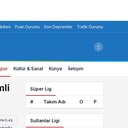
itleri
Puan Durumu
Son Depremler
Trafik Durumu
por
Kültür & Sanat
Künye
İletişim
mli
Süper Lig
#
Takım Adı
O
P
Sultanlar Ligi
PAYLAŞ