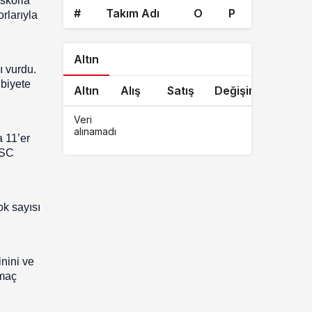
skorla
#
Takım Adı
O
P
rlarıyla
Altın
ı vurdu.
ibiyete
Altın
Alış
Satış
Değişim
Veri
alınamadı
a 11’er
 SC
ok sayısı
nini ve
 maç