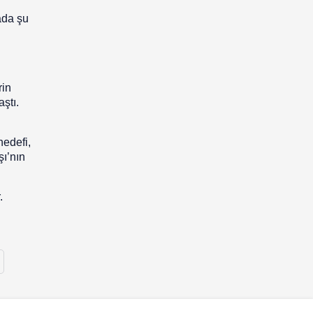
ada şu
rin
ştı.
hedefi,
şı’nın
.