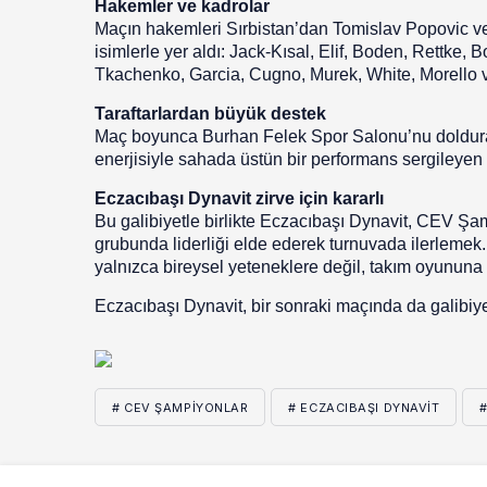
Hakemler ve kadrolar
Maçın hakemleri Sırbistan’dan Tomislav Popovic v
isimlerle yer aldı: Jack-Kısal, Elif, Boden, Rettke,
Tkachenko, Garcia, Cugno, Murek, White, Morello ve
Taraftarlardan büyük destek
Maç boyunca Burhan Felek Spor Salonu’nu dolduran 
enerjisiyle sahada üstün bir performans sergileyen t
Eczacıbaşı Dynavit zirve için kararlı
Bu galibiyetle birlikte Eczacıbaşı Dynavit, CEV Şam
grubunda liderliği elde ederek turnuvada ilerlemek.
yalnızca bireysel yeteneklere değil, takım oyununa 
Eczacıbaşı Dynavit, bir sonraki maçında da galibiye
# CEV ŞAMPIYONLAR
# ECZACIBAŞI DYNAVIT