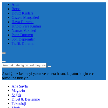
Altın
Borsa
Döviz Kurları
Gazete Manşetleri
Hava Durumu
Kripto Para Kurları
Namaz Vakitleri
Puan Durumu
Son Depremler
Trafik Durumu
Aradığınız kelimeyi yazın ve entera basın, kapatmak için esc
butonuna tıklayın.
Ana Sayfa
Magazin
Sağlık
Diyet & Beslenme
Teknoloji
Moda