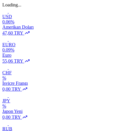
Loading...
USD
0.06%
Amerikan Doları
47,60 TRY
EURO
0.09%
Euro
55,06 TRY
CHF
%
İsviçre Frangı
0,00 TRY
JPY
%
Japon Yeni
0,00 TRY
RUB