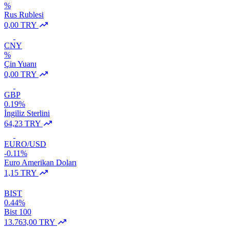
%
Rus Rublesi
0,00 TRY
CNY
%
Çin Yuanı
0,00 TRY
GBP
0.19%
İngiliz Sterlini
64,23 TRY
EURO/USD
-0.11%
Euro Amerikan Doları
1,15 TRY
BIST
0.44%
Bist 100
13.763,00 TRY