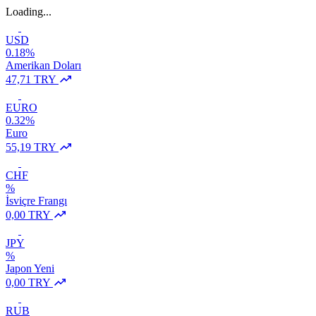
Loading...
USD
0.18%
Amerikan Doları
47,71 TRY
EURO
0.32%
Euro
55,19 TRY
CHF
%
İsviçre Frangı
0,00 TRY
JPY
%
Japon Yeni
0,00 TRY
RUB