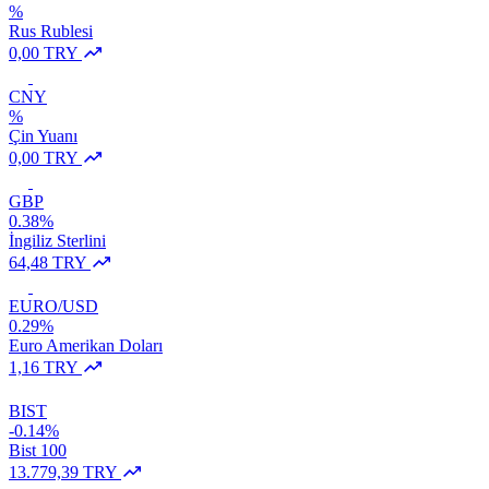
%
Rus Rublesi
0,00 TRY
CNY
%
Çin Yuanı
0,00 TRY
GBP
0.38%
İngiliz Sterlini
64,48 TRY
EURO/USD
0.29%
Euro Amerikan Doları
1,16 TRY
BIST
-0.14%
Bist 100
13.779,39 TRY