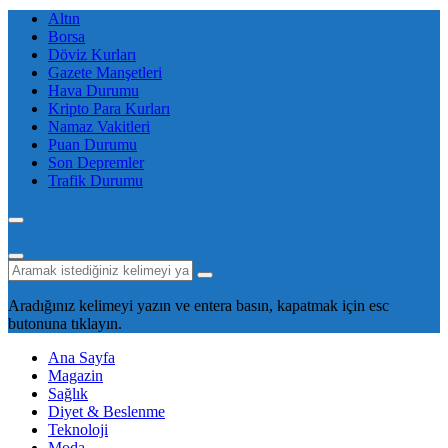
Altın
Borsa
Döviz Kurları
Gazete Manşetleri
Hava Durumu
Kripto Para Kurları
Namaz Vakitleri
Puan Durumu
Son Depremler
Trafik Durumu
Aradığınız kelimeyi yazın ve entera basın, kapatmak için esc
butonuna tıklayın.
Ana Sayfa
Magazin
Sağlık
Diyet & Beslenme
Teknoloji
Moda