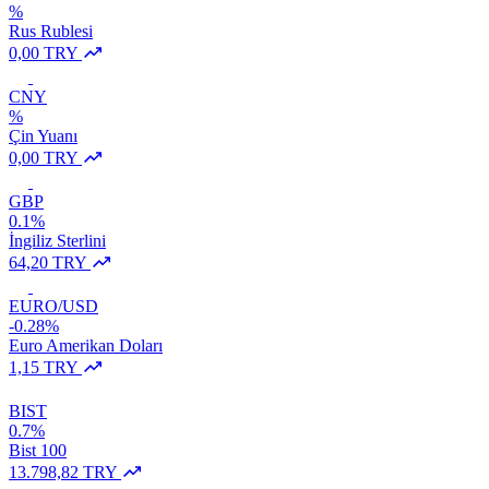
%
Rus Rublesi
0,00 TRY
CNY
%
Çin Yuanı
0,00 TRY
GBP
0.1%
İngiliz Sterlini
64,20 TRY
EURO/USD
-0.28%
Euro Amerikan Doları
1,15 TRY
BIST
0.7%
Bist 100
13.798,82 TRY