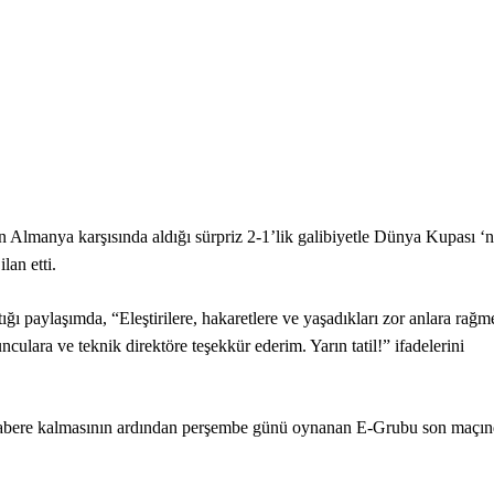
 Almanya karşısında aldığı sürpriz 2-1’lik galibiyetle Dünya Kupası ‘
an etti.
paylaşımda, “Eleştirilere, hakaretlere ve yaşadıkları zor anlara rağm
lara ve teknik direktöre teşekkür ederim. Yarın tatil!” ifadelerini
e berabere kalmasının ardından perşembe günü oynanan E-Grubu son maçı