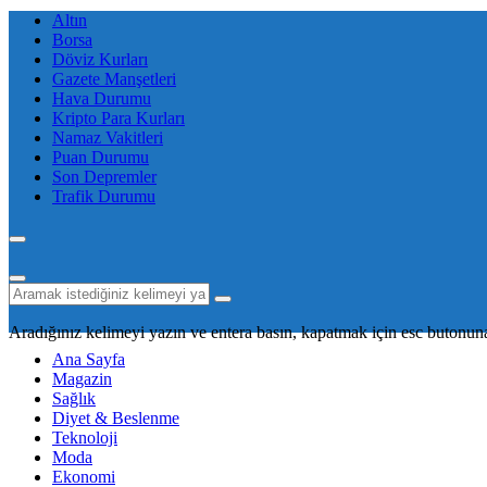
Altın
Borsa
Döviz Kurları
Gazete Manşetleri
Hava Durumu
Kripto Para Kurları
Namaz Vakitleri
Puan Durumu
Son Depremler
Trafik Durumu
Aradığınız kelimeyi yazın ve entera basın, kapatmak için esc butonuna
Ana Sayfa
Magazin
Sağlık
Diyet & Beslenme
Teknoloji
Moda
Ekonomi