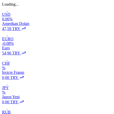
Loading...
USD
0.06%
Amerikan Doları
47,59 TRY
EURO
-0.08%
Euro
54,96 TRY
CHF
%
İsviçre Frangı
0,00 TRY
JPY
%
Japon Yeni
0,00 TRY
RUB