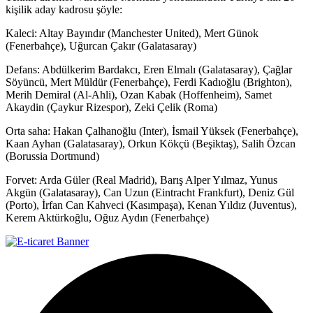
kişilik aday kadrosu şöyle:
Kaleci: Altay Bayındır (Manchester United), Mert Günok
(Fenerbahçe), Uğurcan Çakır (Galatasaray)
Defans: Abdülkerim Bardakcı, Eren Elmalı (Galatasaray), Çağlar
Söyüncü, Mert Müldür (Fenerbahçe), Ferdi Kadıoğlu (Brighton),
Merih Demiral (Al-Ahli), Ozan Kabak (Hoffenheim), Samet
Akaydin (Çaykur Rizespor), Zeki Çelik (Roma)
Orta saha: Hakan Çalhanoğlu (Inter), İsmail Yüksek (Fenerbahçe),
Kaan Ayhan (Galatasaray), Orkun Kökçü (Beşiktaş), Salih Özcan
(Borussia Dortmund)
Forvet: Arda Güler (Real Madrid), Barış Alper Yılmaz, Yunus
Akgün (Galatasaray), Can Uzun (Eintracht Frankfurt), Deniz Gül
(Porto), İrfan Can Kahveci (Kasımpaşa), Kenan Yıldız (Juventus),
Kerem Aktürkoğlu, Oğuz Aydın (Fenerbahçe)