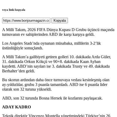
veya linki kopyala
Kopyala
A Milli Takım, 2026 FIFA Dünya Kupası D Grubu üçüncü maçında
turnuvanın ev sahiplerinden ABD ile karşı karşıya geldi.
Los Angeles Stadı’nda oynanan müsabaka, millilerin 3-2’lik
üstünlüğüyle sonuçlandı.
A Milli Takım’a galibiyeti getiren golleri 10. dakikada Arda Güler,
31. dakikada Orkun Kökçü ve 90+8. dakikada Kaan Ayhan
kaydetti. ABD’nin sayıları ise 3. dakikada Trusty ve 49. dakikada
Berhalter’den geldi.
Bu skorun ardından daha önce turnuvaya vedası kesinleşmiş olan
ay-yıldızlılar, grubu 3 puanla tamamladı. ABD ise 6 puanla lider
olarak son 32 turuna yükseldi.
ABD, son 32 turunda Bosna Hersek ile kozlarını paylaşacak.
ADAY KADRO
Teknik direktör Vincenzo Montella yönetimindeki Türkiye’nin 26