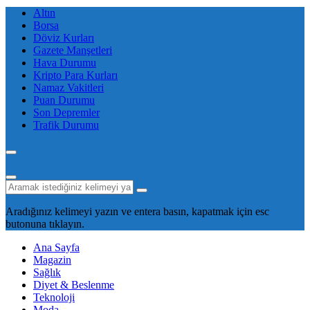
Altın
Borsa
Döviz Kurları
Gazete Manşetleri
Hava Durumu
Kripto Para Kurları
Namaz Vakitleri
Puan Durumu
Son Depremler
Trafik Durumu
Aradığınız kelimeyi yazın ve entera basın, kapatmak için esc
butonuna tıklayın.
Ana Sayfa
Magazin
Sağlık
Diyet & Beslenme
Teknoloji
Moda