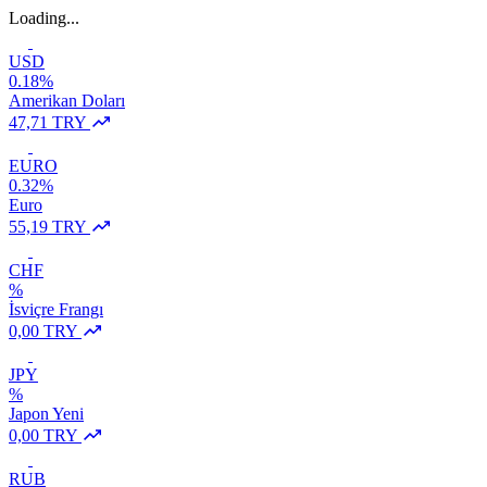
Loading...
USD
0.18%
Amerikan Doları
47,71 TRY
EURO
0.32%
Euro
55,19 TRY
CHF
%
İsviçre Frangı
0,00 TRY
JPY
%
Japon Yeni
0,00 TRY
RUB