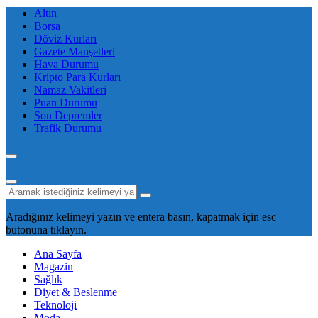
Altın
Borsa
Döviz Kurları
Gazete Manşetleri
Hava Durumu
Kripto Para Kurları
Namaz Vakitleri
Puan Durumu
Son Depremler
Trafik Durumu
Aradığınız kelimeyi yazın ve entera basın, kapatmak için esc
butonuna tıklayın.
Ana Sayfa
Magazin
Sağlık
Diyet & Beslenme
Teknoloji
Moda