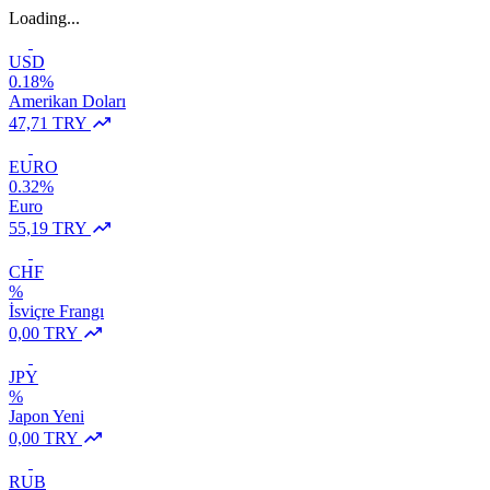
Loading...
USD
0.18%
Amerikan Doları
47,71 TRY
EURO
0.32%
Euro
55,19 TRY
CHF
%
İsviçre Frangı
0,00 TRY
JPY
%
Japon Yeni
0,00 TRY
RUB