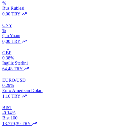
%
Rus Rublesi
0,00 TRY
CNY
%
Çin Yuanı
0,00 TRY
GBP
0.38%
İngiliz Sterlini
64,48 TRY
EURO/USD
0.29%
Euro Amerikan Doları
1,16 TRY
BIST
-0.14%
Bist 100
13.779,39 TRY