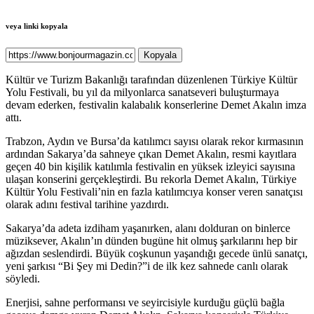
veya linki kopyala
Kopyala
Kültür ve Turizm Bakanlığı tarafından düzenlenen Türkiye Kültür
Yolu Festivali, bu yıl da milyonlarca sanatseveri buluşturmaya
devam ederken, festivalin kalabalık konserlerine Demet Akalın imza
attı.
Trabzon, Aydın ve Bursa’da katılımcı sayısı olarak rekor kırmasının
ardından Sakarya’da sahneye çıkan Demet Akalın, resmi kayıtlara
geçen 40 bin kişilik katılımla festivalin en yüksek izleyici sayısına
ulaşan konserini gerçekleştirdi. Bu rekorla Demet Akalın, Türkiye
Kültür Yolu Festivali’nin en fazla katılımcıya konser veren sanatçısı
olarak adını festival tarihine yazdırdı.
Sakarya’da adeta izdiham yaşanırken, alanı dolduran on binlerce
müziksever, Akalın’ın dünden bugüne hit olmuş şarkılarını hep bir
ağızdan seslendirdi. Büyük coşkunun yaşandığı gecede ünlü sanatçı,
yeni şarkısı “Bi Şey mi Dedin?”i de ilk kez sahnede canlı olarak
söyledi.
Enerjisi, sahne performansı ve seyircisiyle kurduğu güçlü bağla