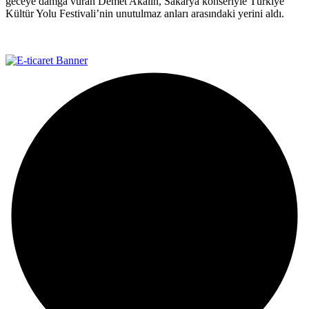
geceye damga vuran Demet Akalın, Sakarya konseriyle Türkiye
Kültür Yolu Festivali’nin unutulmaz anları arasındaki yerini aldı.