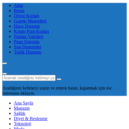
Altın
Borsa
Döviz Kurları
Gazete Manşetleri
Hava Durumu
Kripto Para Kurları
Namaz Vakitleri
Puan Durumu
Son Depremler
Trafik Durumu
Aradığınız kelimeyi yazın ve entera basın, kapatmak için esc
butonuna tıklayın.
Ana Sayfa
Magazin
Sağlık
Diyet & Beslenme
Teknoloji
Moda