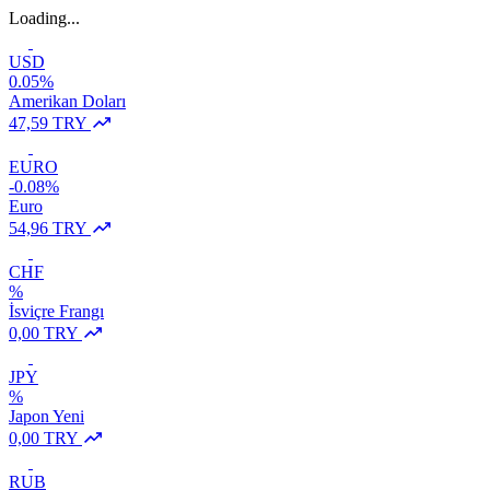
Loading...
USD
0.05%
Amerikan Doları
47,59 TRY
EURO
-0.08%
Euro
54,96 TRY
CHF
%
İsviçre Frangı
0,00 TRY
JPY
%
Japon Yeni
0,00 TRY
RUB