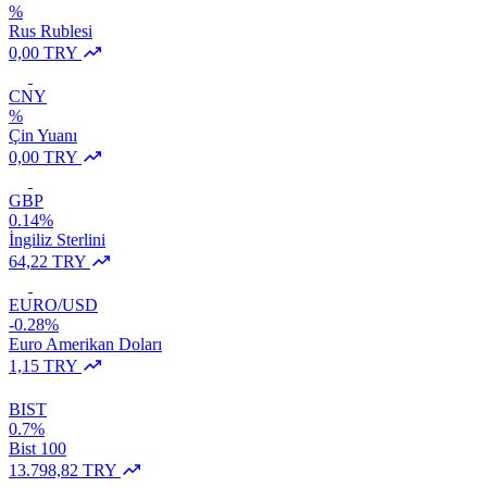
%
Rus Rublesi
0,00 TRY
CNY
%
Çin Yuanı
0,00 TRY
GBP
0.14%
İngiliz Sterlini
64,22 TRY
EURO/USD
-0.28%
Euro Amerikan Doları
1,15 TRY
BIST
0.7%
Bist 100
13.798,82 TRY