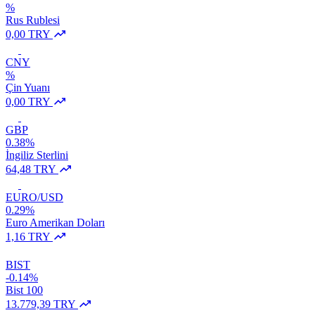
%
Rus Rublesi
0,00 TRY
CNY
%
Çin Yuanı
0,00 TRY
GBP
0.38%
İngiliz Sterlini
64,48 TRY
EURO/USD
0.29%
Euro Amerikan Doları
1,16 TRY
BIST
-0.14%
Bist 100
13.779,39 TRY