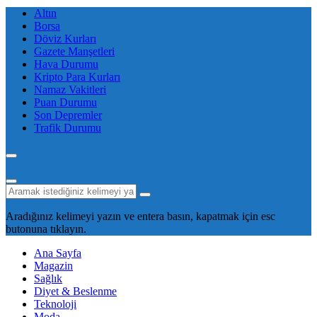
Altın
Borsa
Döviz Kurları
Gazete Manşetleri
Hava Durumu
Kripto Para Kurları
Namaz Vakitleri
Puan Durumu
Son Depremler
Trafik Durumu
Aradığınız kelimeyi yazın ve entera basın, kapatmak için esc
butonuna tıklayın.
Ana Sayfa
Magazin
Sağlık
Diyet & Beslenme
Teknoloji
Moda