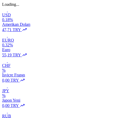
Loading...
USD
0.18%
Amerikan Doları
47,71 TRY
EURO
0.32%
Euro
55,19 TRY
CHF
%
İsviçre Frangı
0,00 TRY
JPY
%
Japon Yeni
0,00 TRY
RUB