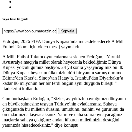
veya linki kopyala
Kopyala
Erdoğan, 2026 FIFA Dünya Kupası’nda mücadele edecek A Milli
Futbol Takımı için video mesaj yayımladı.
A Milli Futbol Takımı oyuncularına seslenen Erdoğan, “Yarınki
Avustralya maçıyla millet olarak heyecanla beklediğimiz Dünya
Kupası yolculuğumuz başlıyor. 24 yıl sonra yaşayacağımız bu ilk
Dünya Kupası heyecanı ülkemizin dört bir yanını sarmış durumda.
Edirne’den Kars’a, Sinop’tan Hatay’a, İstanbul’dan Diyarbakır’a
kadar 86 milyonun her bir ferdi bugün aynı duyguda birleşti.”
ifadelerini kullandı.
Cumhurbaşkanı Erdoğan, “Sizler, ay yıldızlı bayrağımızı dünyanın
en büyük sahnesine taşıyan Türkiye’nin evlatlarısınız. Sahaya
çıktığınızda bu milletin duasını, umudunu, tarihini ve gururunu da
omuzlarınızda taşıyacaksınız. Yarın ve daha sonra oynayacağınız
maçlarda sahaya çıktığınız andan itibaren milletimizin desteğini
yanınızda hissedeceksiniz.” diye konuştu.