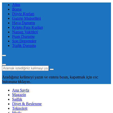
Altın
Borsa
Döviz Kurları
Gazete Manşetleri
Hava Durumu
Kripto Para Kurları
Namaz Vakitleri
Puan Durumu
Son Depremler
Trafik Durumu
Aradığınız kelimeyi yazın ve entera basın, kapatmak için esc
butonuna tıklayın.
Ana Sayfa
Magazin
Sağlık
Diyet & Beslenme
Teknoloji
Moda