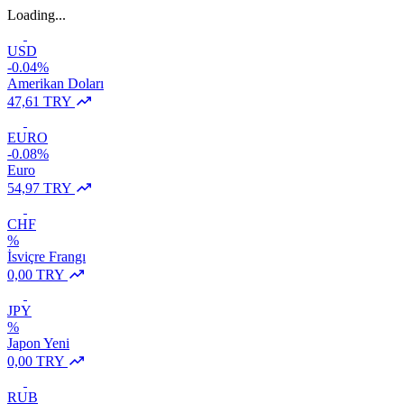
Loading...
USD
-0.04%
Amerikan Doları
47,61 TRY
EURO
-0.08%
Euro
54,97 TRY
CHF
%
İsviçre Frangı
0,00 TRY
JPY
%
Japon Yeni
0,00 TRY
RUB