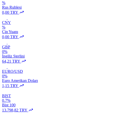
%
Rus Rublesi
0,00 TRY
CNY
%
Çin Yuanı
0,00 TRY
GBP
0%
İngiliz Sterlini
64,21 TRY
EURO/USD
0%
Euro Amerikan Doları
1,15 TRY
BIST
0.7%
Bist 100
13.798,82 TRY