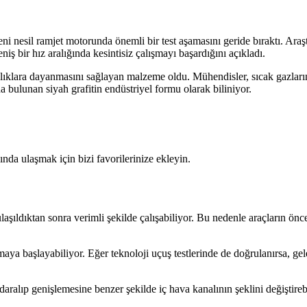
nesil ramjet motorunda önemli bir test aşamasını geride bıraktı. Araşt
ş bir hız aralığında kesintisiz çalışmayı başardığını açıkladı.
klıklara dayanmasını sağlayan malzeme oldu. Mühendisler, sıcak gazların 
 bulunan siyah grafitin endüstriyel formu olarak biliniyor.
da ulaşmak için bizi favorilerinize ekleyin.
şıldıktan sonra verimli şekilde çalışabiliyor. Bu nedenle araçların önce
şmaya başlayabiliyor. Eğer teknoloji uçuş testlerinde de doğrulanırsa, ge
aralıp genişlemesine benzer şekilde iç hava kanalının şeklini değiştireb