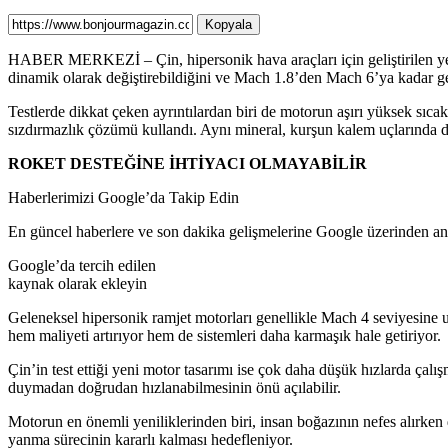
Kopyala
HABER MERKEZİ – Çin, hipersonik hava araçları için geliştirilen yeni 
dinamik olarak değiştirebildiğini ve Mach 1.8’den Mach 6’ya kadar geni
Testlerde dikkat çeken ayrıntılardan biri de motorun aşırı yüksek sıca
sızdırmazlık çözümü kullandı. Aynı mineral, kurşun kalem uçlarında da
ROKET DESTEĞİNE İHTİYACI OLMAYABİLİR
Haberlerimizi Google’da Takip Edin
En güncel haberlere ve son dakika gelişmelerine Google üzerinden anın
Google’da tercih edilen
kaynak olarak ekleyin
Geleneksel hipersonik ramjet motorları genellikle Mach 4 seviyesine ula
hem maliyeti artırıyor hem de sistemleri daha karmaşık hale getiriyor.
Çin’in test ettiği yeni motor tasarımı ise çok daha düşük hızlarda çalı
duymadan doğrudan hızlanabilmesinin önü açılabilir.
Motorun en önemli yeniliklerinden biri, insan boğazının nefes alırken d
yanma sürecinin kararlı kalması hedefleniyor.