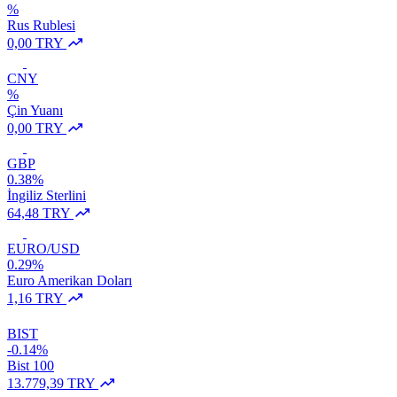
%
Rus Rublesi
0,00 TRY
CNY
%
Çin Yuanı
0,00 TRY
GBP
0.38%
İngiliz Sterlini
64,48 TRY
EURO/USD
0.29%
Euro Amerikan Doları
1,16 TRY
BIST
-0.14%
Bist 100
13.779,39 TRY