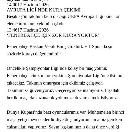
14:00
17 Haziran 2026
AVRUPA LİGİ’NDE KURA ÇEKİMİ
Beşiktaş’ın rakibini belli olacağı UEFA Avrupa Ligi ikinci ön
eleme turu kura çekimi başladı.
13:46
17 Haziran 2026
‘FENERBAHÇE İÇİN ZOR KURA YOKTUR’
Fenerbahçe Başkan Vekili Barış Göktürk HT Spor’da şu
sözlerle kurayı değerlendirdi:
Öncelikle Şampiyonlar Ligi’nde kolay bir maç yoktur,
Fenerbahçe için zor kura yoktur. Şampiyonlar Ligi’nde üst tura
çıkacağız. Takımın omurgası için ekibimiz çalışıyor.
Takımımıza güveniyoruz. Geçeceğimize inanıyoruz. İnşallah
her iki maçı da kazanarak yolumuza devam etmek istiyoruz.
Dünya Kupası’nda bazı oyuncularımız var. Muhtemelen birinci
maça yetişemeyeceklerdir diye düşünüyorum ama biz gereken
çalışmaları yapıyoruz. Sayın başkanımızın daha önce verdiği