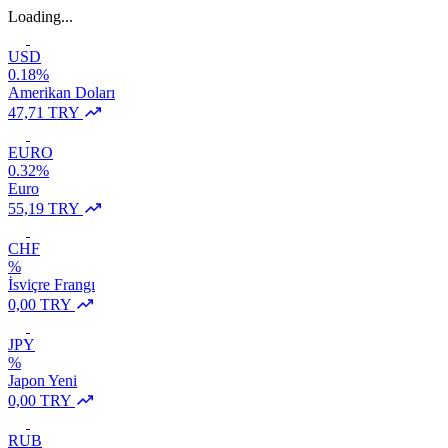
Loading...
USD
0.18%
Amerikan Doları
47,71 TRY
EURO
0.32%
Euro
55,19 TRY
CHF
%
İsviçre Frangı
0,00 TRY
JPY
%
Japon Yeni
0,00 TRY
RUB