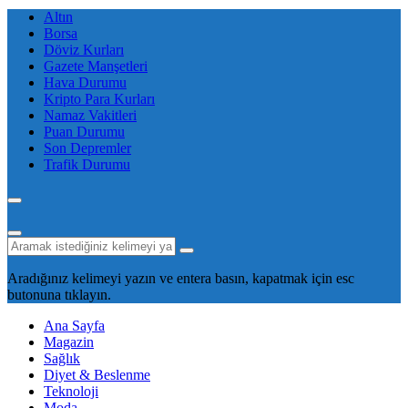
Altın
Borsa
Döviz Kurları
Gazete Manşetleri
Hava Durumu
Kripto Para Kurları
Namaz Vakitleri
Puan Durumu
Son Depremler
Trafik Durumu
Aradığınız kelimeyi yazın ve entera basın, kapatmak için esc
butonuna tıklayın.
Ana Sayfa
Magazin
Sağlık
Diyet & Beslenme
Teknoloji
Moda