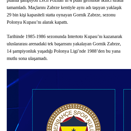
puanla şampiyon Lech Poznan’ın 4 puan gerisinde ikinci sırada
tamamladı. Maçlarını Zabrze kentiyle aynı adı taşıyan yaklaşık
29 bin kişi kapasiteli statta oynayan Gornik Zabrze, sezonu
Polonya Kupası’nı alarak kapattı.
Tarihinde 1985-1986 sezonunda Intertoto Kupası’nı kazanarak
uluslararası arenadaki tek başarısını yakalayan Gornik Zabrze,
14 şampiyonluk yaşadığı Polonya Ligi’nde 1988’den bu yana
mutlu sona ulaşamadı.