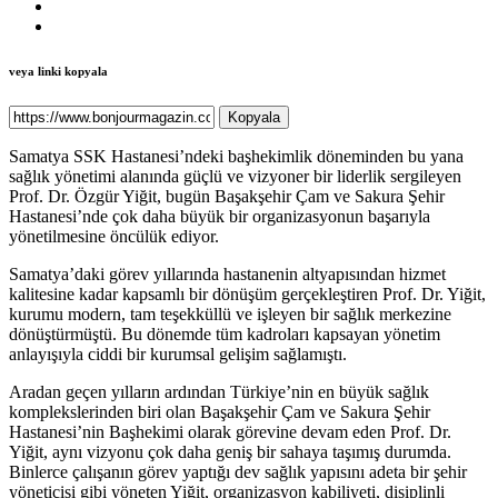
veya linki kopyala
Kopyala
Samatya SSK Hastanesi’ndeki başhekimlik döneminden bu yana
sağlık yönetimi alanında güçlü ve vizyoner bir liderlik sergileyen
Prof. Dr. Özgür Yiğit, bugün Başakşehir Çam ve Sakura Şehir
Hastanesi’nde çok daha büyük bir organizasyonun başarıyla
yönetilmesine öncülük ediyor.
Samatya’daki görev yıllarında hastanenin altyapısından hizmet
kalitesine kadar kapsamlı bir dönüşüm gerçekleştiren Prof. Dr. Yiğit,
kurumu modern, tam teşekküllü ve işleyen bir sağlık merkezine
dönüştürmüştü. Bu dönemde tüm kadroları kapsayan yönetim
anlayışıyla ciddi bir kurumsal gelişim sağlamıştı.
Aradan geçen yılların ardından Türkiye’nin en büyük sağlık
komplekslerinden biri olan Başakşehir Çam ve Sakura Şehir
Hastanesi’nin Başhekimi olarak görevine devam eden Prof. Dr.
Yiğit, aynı vizyonu çok daha geniş bir sahaya taşımış durumda.
Binlerce çalışanın görev yaptığı dev sağlık yapısını adeta bir şehir
yöneticisi gibi yöneten Yiğit, organizasyon kabiliyeti, disiplinli