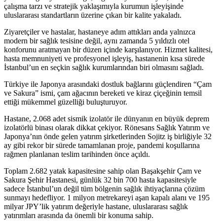
çalışma tarzı ve stratejik yaklaşımıyla kurumun işleyişinde
uluslararası standartların üzerine çıkan bir kalite yakaladı.
Ziyaretçiler ve hastalar, hastaneye adım attıkları anda yalnızca
modern bir sağlık tesisine değil, aynı zamanda 5 yıldızlı otel
konforunu aratmayan bir düzen içinde karşılanıyor. Hizmet kalitesi,
hasta memnuniyeti ve profesyonel işleyiş, hastanenin kısa sürede
İstanbul’un en seçkin sağlık kurumlarından biri olmasını sağladı.
Türkiye ile Japonya arasındaki dostluk bağlarını güçlendiren “Çam
ve Sakura” ismi, çam ağacının bereketi ve kiraz çiçeğinin temsil
ettiği mükemmel güzelliği buluşturuyor.
Hastane, 2.068 adet sismik izolatör ile dünyanın en büyük deprem
izolatörlü binası olarak dikkat çekiyor. Rönesans Sağlık Yatırım ve
Japonya’nın önde gelen yatırım şirketlerinden Sojitz iş birliğiyle 32
ay gibi rekor bir sürede tamamlanan proje, pandemi koşullarına
rağmen planlanan teslim tarihinden önce açıldı.
Toplam 2.682 yatak kapasitesine sahip olan Başakşehir Çam ve
Sakura Şehir Hastanesi, günlük 32 bin 700 hasta kapasitesiyle
sadece İstanbul’un değil tüm bölgenin sağlık ihtiyaçlarına çözüm
sunmayı hedefliyor. 1 milyon metrekareyi aşan kapalı alanı ve 195
milyar JPY’lik yatırım değeriyle hastane, uluslararası sağlık
yatırımları arasında da önemli bir konuma sahip.