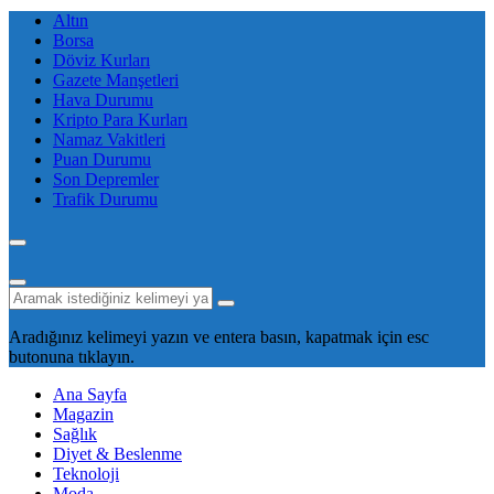
Altın
Borsa
Döviz Kurları
Gazete Manşetleri
Hava Durumu
Kripto Para Kurları
Namaz Vakitleri
Puan Durumu
Son Depremler
Trafik Durumu
Aradığınız kelimeyi yazın ve entera basın, kapatmak için esc
butonuna tıklayın.
Ana Sayfa
Magazin
Sağlık
Diyet & Beslenme
Teknoloji
Moda