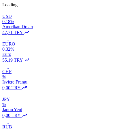
Loading...
USD
0.18%
Amerikan Doları
47,71 TRY
EURO
0.32%
Euro
55,19 TRY
CHF
%
İsviçre Frangı
0,00 TRY
JPY
%
Japon Yeni
0,00 TRY
RUB