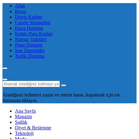
Altın
Borsa
Döviz Kurları
Gazete Manşetleri
Hava Durumu
Kripto Para Kurları
Namaz Vakitleri
Puan Durumu
Son Depremler
Trafik Durumu
Aradığınız kelimeyi yazın ve entera basın, kapatmak için esc
butonuna tıklayın.
Ana Sayfa
Magazin
Sağlık
Diyet & Beslenme
Teknoloji
Moda