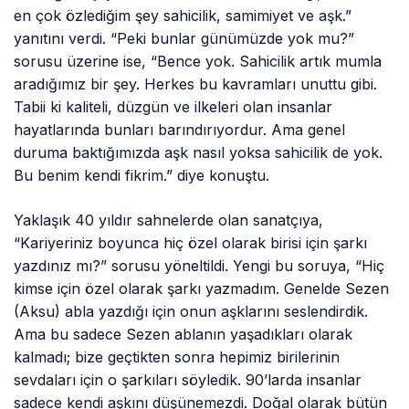
en çok özlediğim şey sahicilik, samimiyet ve aşk.”
yanıtını verdi. “Peki bunlar günümüzde yok mu?”
sorusu üzerine ise, “Bence yok. Sahicilik artık mumla
aradığımız bir şey. Herkes bu kavramları unuttu gibi.
Tabii ki kaliteli, düzgün ve ilkeleri olan insanlar
hayatlarında bunları barındırıyordur. Ama genel
duruma baktığımızda aşk nasıl yoksa sahicilik de yok.
Bu benim kendi fikrim.” diye konuştu.
Yaklaşık 40 yıldır sahnelerde olan sanatçıya,
“Kariyeriniz boyunca hiç özel olarak birisi için şarkı
yazdınız mı?” sorusu yöneltildi. Yengi bu soruya, “Hiç
kimse için özel olarak şarkı yazmadım. Genelde Sezen
(Aksu) abla yazdığı için onun aşklarını seslendirdik.
Ama bu sadece Sezen ablanın yaşadıkları olarak
kalmadı; bize geçtikten sonra hepimiz birilerinin
sevdaları için o şarkıları söyledik. 90’larda insanlar
sadece kendi aşkını düşünemezdi. Doğal olarak bütün