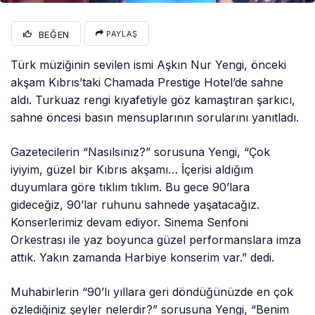
BEĞEN
PAYLAŞ
Türk müziğinin sevilen ismi Aşkın Nur Yengi, önceki
akşam Kıbrıs’taki Chamada Prestige Hotel’de sahne
aldı. Turkuaz rengi kıyafetiyle göz kamaştıran şarkıcı,
sahne öncesi basın mensuplarının sorularını yanıtladı.
Gazetecilerin “Nasılsınız?” sorusuna Yengi, “Çok
iyiyim, güzel bir Kıbrıs akşamı… İçerisi aldığım
duyumlara göre tıklım tıklım. Bu gece 90’lara
gideceğiz, 90’lar ruhunu sahnede yaşatacağız.
Konserlerimiz devam ediyor. Sinema Senfoni
Orkestrası ile yaz boyunca güzel performanslara imza
attık. Yakın zamanda Harbiye konserim var.” dedi.
Muhabirlerin “90’lı yıllara geri döndüğünüzde en çok
özlediğiniz şeyler nelerdir?” sorusuna Yengi, “Benim